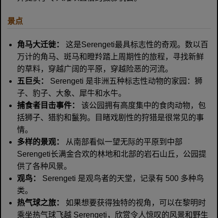
景点
角马大迁徙：
这是Serengeti最具标志性的奇观。数以百
万计的角马、斑马和瞪羚踏上周期性的旅程，寻找新鲜
的草料，穿越广阔的平原，穿越险恶的河流。
五巨头：
Serengeti 是非洲五种标志性动物的家园：狮
子、豹子、大象、犀牛和水牛。
捕食者目击事件：
该公园拥有高度集中的食肉动物，包
括狮子、猎豹和鬣狗。目睹戏剧性的狩猎是很常见的事
情。
多样的景观：
从南部看似一望无际的平原到中部
Serengeti长满金合欢的林地和北部的岩石山丘，公园提
供了各种风景。
观鸟：
Serengeti 是观鸟者的天堂，记录有 500 多种鸟
类。
热气球之旅：
如果想要获得独特的视角，可以在黎明时
乘坐热气球飞越 Serengeti，欣赏令人惊叹的风景和野生