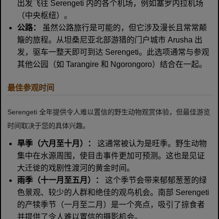
出发飞往 Serengeti 内的各个机场，例如塞罗内拉机场
（中央枢纽）。
公路：
虽然公路旅行是可能的，但它涉及漫长且常常颠
簸的旅程。从坦桑尼亚北部游猎的门户城市 Arusha 出
发，驱车一整天即可到达 Serengeti。此选项通常与参观
其他公园（如 Tarangire 和 Ngorongoro）结合在一起。
最佳参观时间
Serengeti 全年提供令人难以置信的野生动物观赏体验，但最佳游览
时间取决于您的具体兴趣。
旱季（六月至十月）：
这通常被认为是旺季。野生动物
集中在水源周围，使目击事件更加可预测。这也是见证
大迁徙的戏剧性渡河的黄金时间。
雨季（十一月至五月）：
这个季节会带来郁郁葱葱的绿
色景观、较少的人群和绝佳的观鸟机会。南部 Serengeti
的产犊季节（一月至二月）是一个亮点，吸引了掠食者
并提供了令人难以置信的摄影机会。