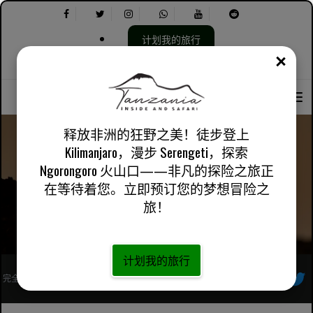
计划我的旅行
关闭
选
选
关于我们
英国英语
实用信息
择
择
语
以
言：
下
内
释放非洲的狂野之美！徒步登上
容：
Kilimanjaro，漫步 Serengeti，探索
Ngorongoro 火山口——非凡的探险之旅正
Serengeti 国家公园
在等待着您。立即预订您的梦想冒险之
旅！
计划我的旅行
完全注册的非洲当地旅行社
跟着我们