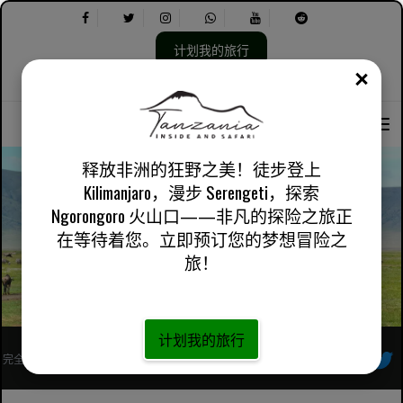
计划我的旅行
关闭
选
选
关于我们
英国英语
实用信息
择
择
语
以
言：
下
内
释放非洲的狂野之美！徒步登上
容：
Kilimanjaro，漫步 Serengeti，探索
Ngorongoro 火山口——非凡的探险之旅正
坦桑尼亚一日游
在等待着您。立即预订您的梦想冒险之
旅！
计划我的旅行
完全注册的非洲当地旅行社
跟着我们