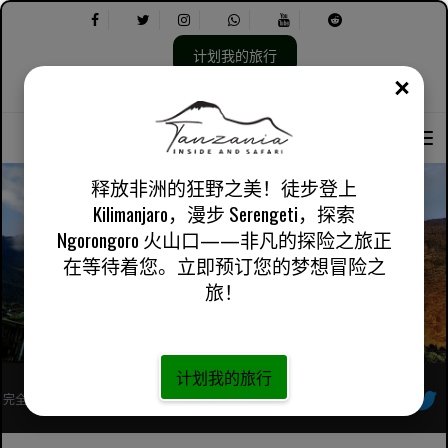
计划我的旅行
关闭
选
选
关于我们
英国英语
实用信息
择
择
语
以
言：
下
内
释放非洲的狂野之美！徒步登上
容：
Kilimanjaro，漫步 Serengeti，探索
Ngorongoro 火山口——非凡的探险之旅正
北部赛道路线坐骑 Kilimanjaro
在等待着您。立即预订您的梦想冒险之
旅！
计划我的旅行
完全注册的非洲当地旅行社
跟着我们