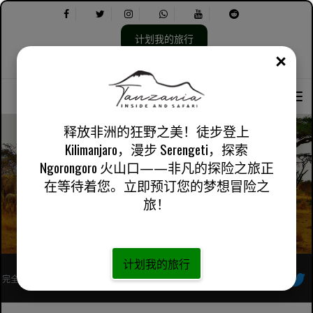
计划我的旅行
关闭
选
选
关于我们
英国英语
实用信息
择
择
语
以
言：
下
内
释放非洲的狂野之美！徒步登上
容：
Kilimanjaro，漫步 Serengeti，探索
Ngorongoro 火山口——非凡的探险之旅正
坦桑尼亚姆科马齐国家公园一日游
在等待着您。立即预订您的梦想冒险之
旅！
计划我的旅行
完全注册的非洲当地旅行社
跟着我们