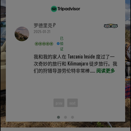
罗德里克·P
2025-01-21
已
验
证
我和我的家人在 Tanzania Inside 度过了一
次奇妙的旅行和 Kilimanjaro 徒步旅行。我
们的狩猎导游劳伦特非常棒......
阅读更多
prev
next