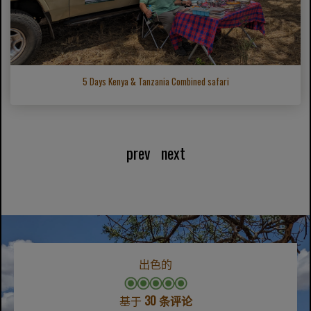
5 Days Kenya & Tanzania Combined safari
prev
next
出色的
基于
30 条评论