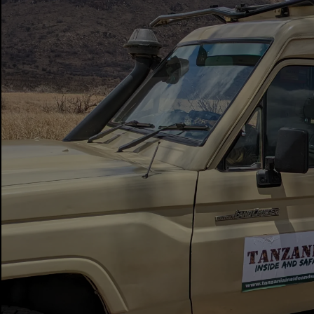
简R
2025-01-10
已
验
证
这次旅行绝对令人惊叹！每个细节都处理
得很完美，野生动物令人惊叹......
阅读更
多