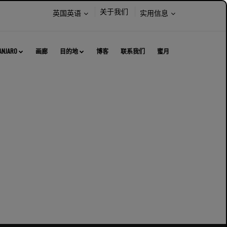
选
选
关于我们
英国英语
实用信息
择
择
语
以
言：
下
MANJARO
画廊
目的地
博客
联系我们
蜜月
内
容：