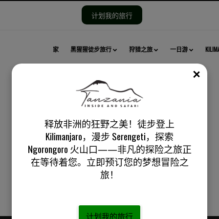
计划我的旅行
家
黑猩猩徒步旅行
狩猎之旅
一日游
KILI
关闭
释放非洲的狂野之美！徒步登上
Kilimanjaro，漫步 Serengeti，探索
3 日 Oldonyo Lengai 攀岩冒险：坦桑尼亚活火山徒步旅行
Ngorongoro 火山口——非凡的探险之旅正
在等待着您。立即预订您的梦想冒险之
旅！
计划我的旅行