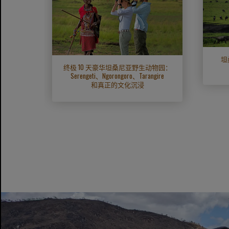
坦
终极 10 天豪华坦桑尼亚野生动物园：
eti、
Serengeti、Ngorongoro、Tarangire
ibar）
和真正的文化沉浸