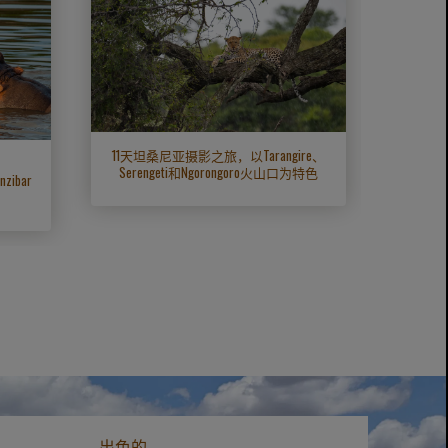
天豪华
Ngor
11天坦桑尼亚摄影之旅，以Tarangire、
：
Serengeti和Ngorongoro火山口为特色
ibar
出色的