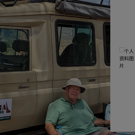
罗德里克·P
2025-01-21
已
验
证
我和我的家人在 Tanzania Inside 度过了一
次奇妙的旅行和 Kilimanjaro 徒步旅行。我
们的狩猎导游劳伦特非常棒......
阅读更多