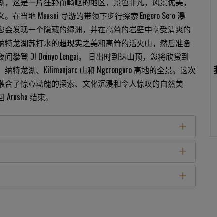
湖，这是一片狂野而崎岖的地区，景色非凡，风景优美，
在当地 Maasai 导游的带领下步行探索 Engero Sero 瀑
您会发现一个隐藏的绿洲，并在高耸的岩壁中享受清爽的
纳特龙湖苏打水的超现实之美和高耸的活火山，然后准备
攀登 Ol Doinyo Lengai。 日出时到达山顶，您将欣赏到
特龙湖、Kilimanjaro 山和 Ngorongoro 高地的全景。这次
融合了惊心动魄的探索、文化沉浸和令人惊叹的自然美
Arusha 结束。