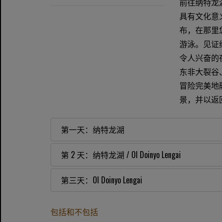
前往纳特龙
具有文化意义。
布，在那里
游泳。见证
令人兴奋的夜间
东非大裂谷、纳
冒险完美地
景，并以返回 
第一天：纳特龙湖
第 2 天：纳特龙湖 / Ol Doinyo Lengai
第三天：Ol Doinyo Lengai
包括和不包括