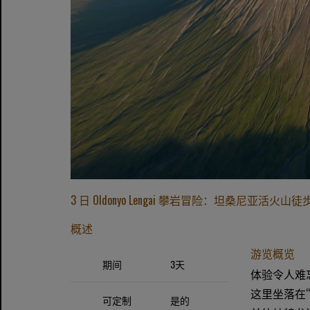
3 日 Oldonyo Lengai 攀岩冒险：坦桑尼亚活火山
概述
游览概览
期间
3天
体验令人难
这里坐落在“上帝
可定制
是的