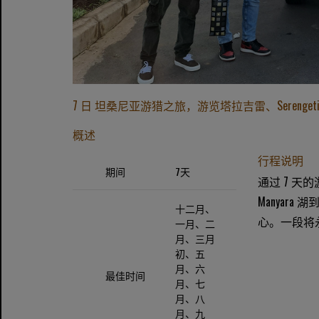
7 日 坦桑尼亚游猎之旅，游览塔拉吉雷、Serengeti 和 
概述
行程说明
期间
7天
通过 7 
Manyara
十二月、
心。一段将
一月、二
月、三月
初、五
月、六
最佳时间
月、七
月、八
月、九