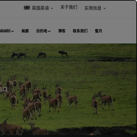
选
选
关于我们
英国英语
实用信息
择
择
语
以
言：
下
MANJARO
画廊
目的地
博客
联系我们
蜜月
内
容：
火山口