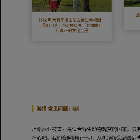
坦
终极 10 天豪华坦桑尼亚野生动物园：
eti、
Serengeti、Ngorongoro、Tarangire
ibar）
和真正的文化沉浸
游猎 常见问题
问题
坦桑尼亚被誉为最适合野生动物观赏的国家。只
担心吧。我们会照顾好一切：从机场接您到最后