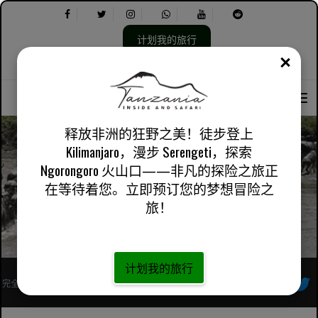
计划我的旅行
关闭
选
选
关于我们
英国英语
实用信息
择
择
语
以
言：
下
内
释放非洲的狂野之美！徒步登上
容：
Kilimanjaro，漫步 Serengeti，探索
Ngorongoro 火山口——非凡的探险之旅正
坦桑尼亚文化体验
在等待着您。立即预订您的梦想冒险之
旅！
计划我的旅行
完全注册的非洲当地旅行社
跟着我们