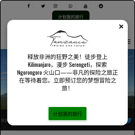
计划我的旅行
关闭
选
选
关于我们
英国英语
实用信息
择
择
语
以
言：
下
内
释放非洲的狂野之美！徒步登上
容：
Kilimanjaro，漫步 Serengeti，探索
Ngorongoro 火山口——非凡的探险之旅正
火山国家公园 3 日大猩猩徒步之旅（Arusha 出发）
在等待着您。立即预订您的梦想冒险之
旅！
计划我的旅行
完全注册的非洲当地旅行社
跟着我们