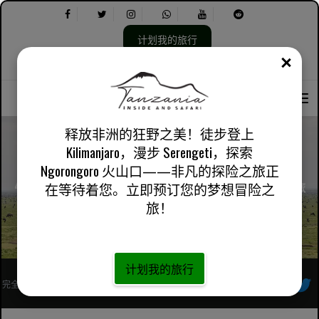
计划我的旅行
关闭
选
选
关于我们
英国英语
实用信息
择
择
语
以
言：
下
内
释放非洲的狂野之美！徒步登上
容：
Kilimanjaro，漫步 Serengeti，探索
Ngorongoro 火山口——非凡的探险之旅正
4 天 Ndutu 产犊之旅：Tarangire 和 Ngorongoro 野生动物之旅
在等待着您。立即预订您的梦想冒险之
旅！
计划我的旅行
完全注册的非洲当地旅行社
跟着我们