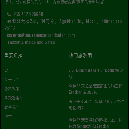
行社，成立的目的只有一个；为旅行者提供“真正的非洲味道”
+255 762 226648
NSSF大楼2楼，14号室，Aga khan Rd，Moshi，Kilimanjaro
25113
info@tanzaniainsideandsafari.com
Tanzania Inside and Safari
重要链接
热门旅游团
家
7 天 Kilimanjaro 徒步经 Machame 路
线
关于我们
全包 12 天坦桑尼亚野生动物园和
隐私政策
Zanzibar 海滩度假
条款及条件
五巨头及其他：坦桑尼亚 7 天野生
联系我们
动物探险
博客
全包 12 天蜜月特别游猎之旅，特
色为 Serengeti 和 Zanzibar