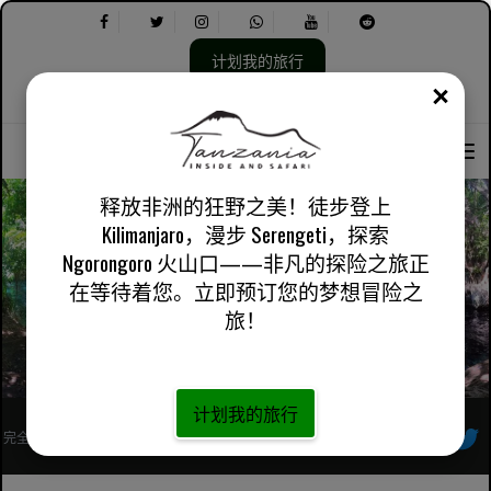
计划我的旅行
关闭
选
选
关于我们
英国英语
实用信息
择
择
语
以
言：
下
内
释放非洲的狂野之美！徒步登上
容：
Kilimanjaro，漫步 Serengeti，探索
Ngorongoro 火山口——非凡的探险之旅正
切姆卡温泉一日游
在等待着您。立即预订您的梦想冒险之
旅！
计划我的旅行
完全注册的非洲当地旅行社
跟着我们