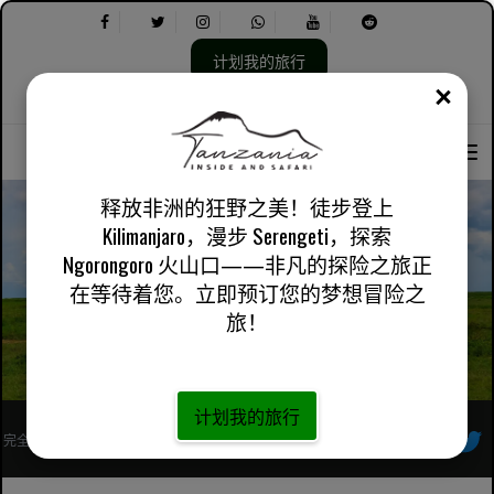
计划我的旅行
关闭
选
选
关于我们
英国英语
实用信息
择
择
语
以
言：
下
内
释放非洲的狂野之美！徒步登上
容：
Kilimanjaro，漫步 Serengeti，探索
Ngorongoro 火山口——非凡的探险之旅正
您应该访问坦桑尼亚的 5 个理由
在等待着您。立即预订您的梦想冒险之
旅！
计划我的旅行
完全注册的非洲当地旅行社
跟着我们