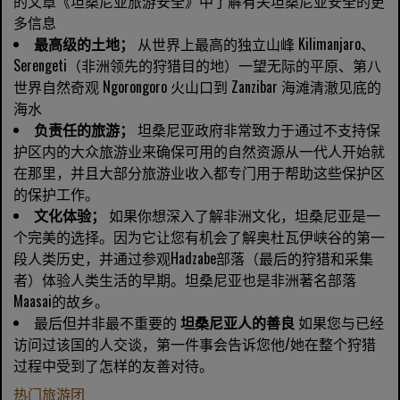
的文章《坦桑尼亚旅游安全》中了解有关坦桑尼亚安全的更
多信息
最高级的土地；
从世界上最高的独立山峰 Kilimanjaro、
Serengeti（非洲领先的狩猎目的地）一望无际的平原、第八
世界自然奇观 Ngorongoro 火山口到 Zanzibar 海滩清澈见底的
海水
负责任的旅游；
坦桑尼亚政府非常致力于通过不支持保
护区内的大众旅游业来确保可用的自然资源从一代人开始就
在那里，并且大部分旅游业收入都专门用于帮助这些保护区
的保护工作。
文化体验；
如果你想深入了解非洲文化，坦桑尼亚是一
个完美的选择。因为它让您有机会了解奥杜瓦伊峡谷的第一
段人类历史，并通过参观Hadzabe部落（最后的狩猎和采集
者）体验人类生活的早期。坦桑尼亚也是非洲著名部落
Maasai的故乡。
最后但并非最不重要的
坦桑尼亚人的善良
如果您与已经
访问过该国的人交谈，第一件事会告诉您他/她在整个狩猎
过程中受到了怎样的友善对待。
热门旅游团