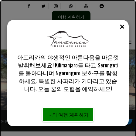
여행 계획하기
닫기
언
다
회사 소개
영어 영국
실용적인 정보
어
음
선
을
택:
선
택
아프리카의 야생적인 아름다움을 마음껏
하
발휘해보세요! Kilimanjaro를 타고 Serengeti
세
를 돌아다니며 Ngorongoro 분화구를 탐험
요.
이용 약관 - Tanzania Inside and Safari
하세요. 특별한 사파리가 기다리고 있습
니다. 오늘 꿈의 모험을 예약하세요!
나의 여행 계획하기
완전히 등록된 아프리카 현지 투어 운영자
우리를 따르라