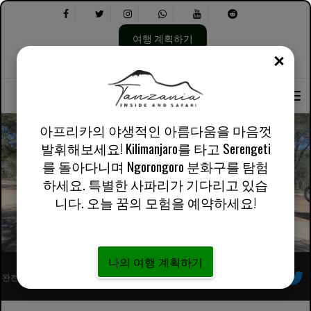
여행 계획하기
닫기
언
다
회사 소개
영어 영국
실용적인 정보
어
음
선
을
택:
선
택
아프리카의 야생적인 아름다움을 마음껏
하
발휘해보세요! Kilimanjaro를 타고 Serengeti
세
를 돌아다니며 Ngorongoro 분화구를 탐험
요.
크로스 컨트리
하세요. 특별한 사파리가 기다리고 있습
니다. 오늘 꿈의 모험을 예약하세요!
나의 여행 계획하기
완전히 등록된 아프리카 현지 투어 운영자
우리를 따르라