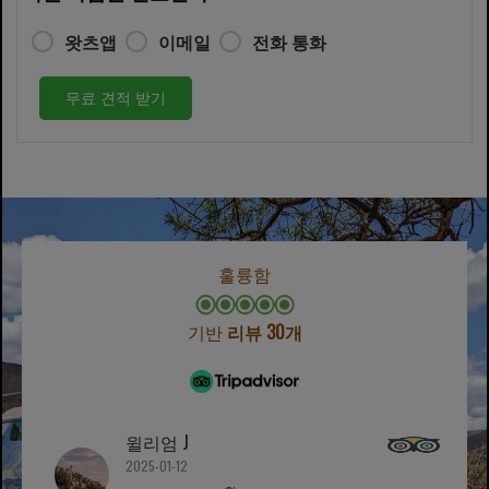
왓츠앱
이메일
전화 통화
무료 견적 받기
훌륭함
기반
리뷰 30개
윌리엄 J
2025-01-12