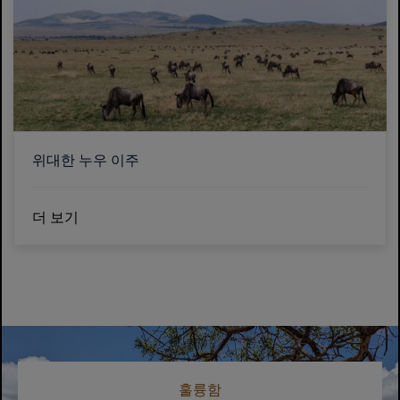
위대한 누우 이주
더 보기
훌륭함