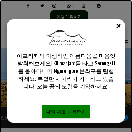
여행 계획하기
닫기
언
다
회사 소개
영어 영국
실용적인 정보
어
음
선
을
택:
선
택
아프리카의 야생적인 아름다움을 마음껏
하
발휘해보세요! Kilimanjaro를 타고 Serengeti
세
를 돌아다니며 Ngorongoro 분화구를 탐험
요.
Tanzania Safari 유용한 기사
하세요. 특별한 사파리가 기다리고 있습
니다. 오늘 꿈의 모험을 예약하세요!
나의 여행 계획하기
완전히 등록된 아프리카 현지 투어 운영자
우리를 따르라