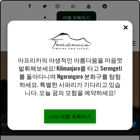
여행 계획하기
닫기
언
다
회사 소개
영어 영국
실용적인 정보
어
음
선
을
택:
선
택
아프리카의 야생적인 아름다움을 마음껏
하
발휘해보세요! Kilimanjaro를 타고 Serengeti
세
를 돌아다니며 Ngorongoro 분화구를 탐험
요.
Lake Natron
하세요. 특별한 사파리가 기다리고 있습
니다. 오늘 꿈의 모험을 예약하세요!
나의 여행 계획하기
완전히 등록된 아프리카 현지 투어 운영자
우리를 따르라