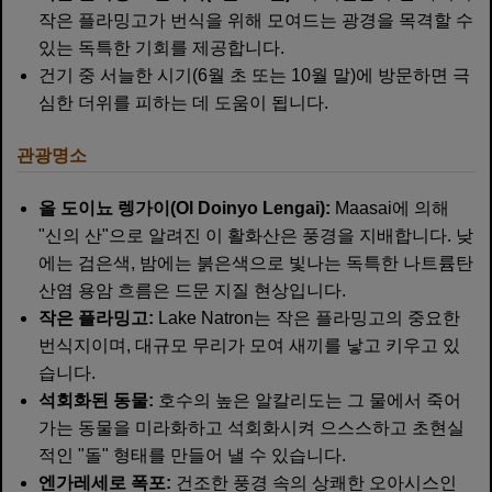
작은 플라밍고가 번식을 위해 모여드는 광경을 목격할 수
있는 독특한 기회를 제공합니다.
건기 중 서늘한 시기(6월 초 또는 10월 말)에 방문하면 극
심한 더위를 피하는 데 도움이 됩니다.
관광명소
올 도이뇨 렝가이(Ol Doinyo Lengai):
Maasai에 의해
"신의 산"으로 알려진 이 활화산은 풍경을 지배합니다. 낮
에는 검은색, 밤에는 붉은색으로 빛나는 독특한 나트륨탄
산염 용암 흐름은 드문 지질 현상입니다.
작은 플라밍고:
Lake Natron는 작은 플라밍고의 중요한
번식지이며, 대규모 무리가 모여 새끼를 낳고 키우고 있
습니다.
석회화된 동물:
호수의 높은 알칼리도는 그 물에서 죽어
가는 동물을 미라화하고 석회화시켜 으스스하고 초현실
적인 "돌" 형태를 만들어 낼 수 있습니다.
엔가레세로 폭포:
건조한 풍경 속의 상쾌한 오아시스인