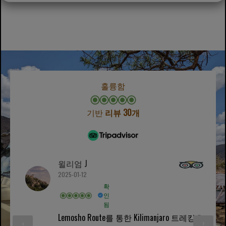
훌륭함
기반
리뷰 30개
윌리엄 J
2025-01-12
확
인
됨
Lemosho Route를 통한 Kilimanjaro 트레킹은
‹
›