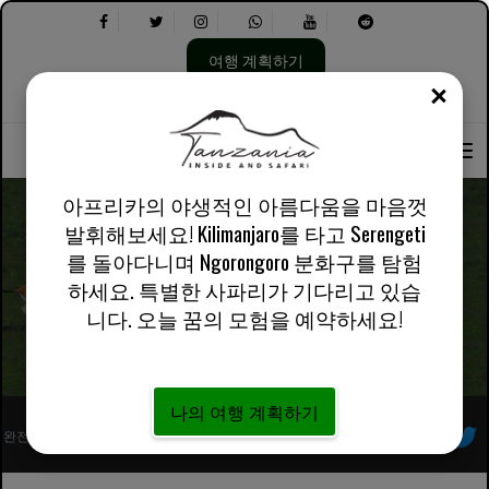
여행 계획하기
닫기
언
다
회사 소개
영어 영국
실용적인 정보
어
음
선
을
택:
선
택
아프리카의 야생적인 아름다움을 마음껏
하
발휘해보세요! Kilimanjaro를 타고 Serengeti
세
를 돌아다니며 Ngorongoro 분화구를 탐험
요.
회사 소개 | Tanzania Inside and Safari
하세요. 특별한 사파리가 기다리고 있습
니다. 오늘 꿈의 모험을 예약하세요!
나의 여행 계획하기
완전히 등록된 아프리카 현지 투어 운영자
우리를 따르라