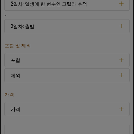
2일차: 일생에 한 번뿐인 고릴라 추적
>
3일차: 출발
포함 및 제외
포함
제외
가격
가격