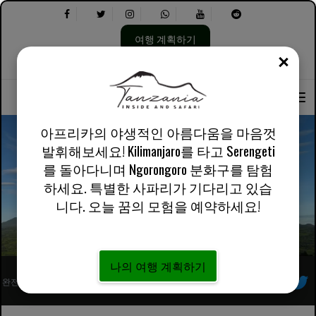
여행 계획하기
닫기
언
다
회사 소개
영어 영국
실용적인 정보
어
음
선
을
택:
선
택
아프리카의 야생적인 아름다움을 마음껏
하
발휘해보세요! Kilimanjaro를 타고 Serengeti
세
를 돌아다니며 Ngorongoro 분화구를 탐험
요.
Arusha의 화산 국립공원 3일 고릴라 트레킹
하세요. 특별한 사파리가 기다리고 있습
니다. 오늘 꿈의 모험을 예약하세요!
나의 여행 계획하기
완전히 등록된 아프리카 현지 투어 운영자
우리를 따르라