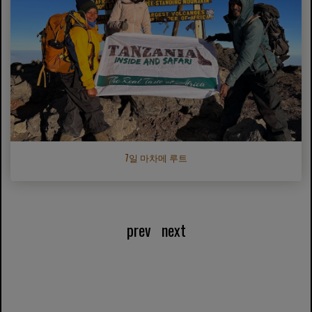
7일 마차메 루트
prev
next