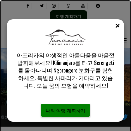
여행 계획하기
닫기
언
다
회사 소개
영어 영국
실용적인 정보
어
음
선
을
택:
선
택
아프리카의 야생적인 아름다움을 마음껏
하
발휘해보세요! Kilimanjaro를 타고 Serengeti
세
를 돌아다니며 Ngorongoro 분화구를 탐험
요.
롱가이 루트 마운트 Kilimanjaro
하세요. 특별한 사파리가 기다리고 있습
니다. 오늘 꿈의 모험을 예약하세요!
나의 여행 계획하기
완전히 등록된 아프리카 현지 투어 운영자
우리를 따르라