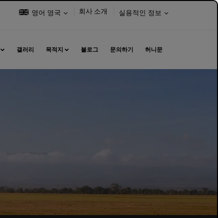
언
다
회사 소개
영어 영국
실용적인 정보
어
음
선
을
택:
선
갤러리
목적지
블로그
문의하기
허니문
택
하
세
요.