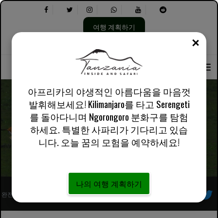
여행 계획하기
닫기
언
다
회사 소개
영어 영국
실용적인 정보
어
음
선
을
택:
선
택
아프리카의 야생적인 아름다움을 마음껏
하
발휘해보세요! Kilimanjaro를 타고 Serengeti
세
를 돌아다니며 Ngorongoro 분화구를 탐험
요.
갤러리 | Tanzania Inside and Safari
하세요. 특별한 사파리가 기다리고 있습
니다. 오늘 꿈의 모험을 예약하세요!
나의 여행 계획하기
완전히 등록된 아프리카 현지 투어 운영자
우리를 따르라