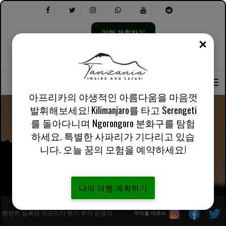
여행 계획하기
닫기
언
다
회사 소개
영어 영국
실용적인 정보
어
음
선
을
택:
선
아프리카의 야생적인 아름다움을 마음껏
택
발휘해보세요! Kilimanjaro를 타고 Serengeti
하
세
를 돌아다니며 Ngorongoro 분화구를 탐험
요.
하세요. 특별한 사파리가 기다리고 있습
Mahale 산 국립공원
니다. 오늘 꿈의 모험을 예약하세요!
나의 여행 계획하기
완전히 등록된 아프리카 현지 투어 운영자
우리를 따르라