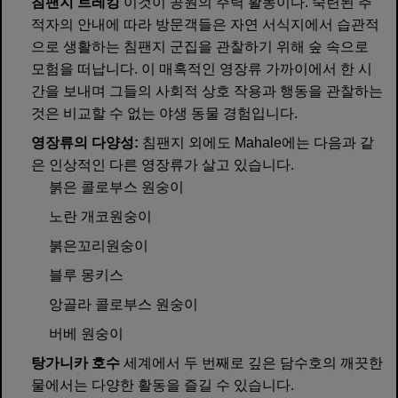
침팬지 트레킹
이것이 공원의 주력 활동이다. 숙련된 추
적자의 안내에 따라 방문객들은 자연 서식지에서 습관적
으로 생활하는 침팬지 군집을 관찰하기 위해 숲 속으로
모험을 떠납니다. 이 매혹적인 영장류 가까이에서 한 시
간을 보내며 그들의 사회적 상호 작용과 행동을 관찰하는
것은 비교할 수 없는 야생 동물 경험입니다.
영장류의 다양성:
침팬지 외에도 Mahale에는 다음과 같
은 인상적인 다른 영장류가 살고 있습니다.
붉은 콜로부스 원숭이
노란 개코원숭이
붉은꼬리원숭이
블루 몽키스
앙골라 콜로부스 원숭이
버베 원숭이
탕가니카 호수
세계에서 두 번째로 깊은 담수호의 깨끗한
물에서는 다양한 활동을 즐길 수 있습니다.