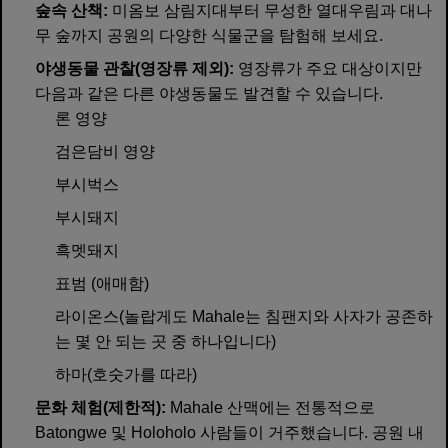
숲속 산책:
미옴보 삼림지대부터 무성한 열대우림과 대나
무 숲까지 공원의 다양한 식물군을 탐험해 보세요.
야생동물 관찰(영장류 제외):
영장류가 주요 대상이지만
다음과 같은 다른 야생동물도 발견할 수 있습니다.
론 영양
검은담비 영양
부시벅스
부시돼지
흑멧돼지
표범 (애매함)
라이온스(놀랍게도 Mahale는 침팬지와 사자가 공존하
는 몇 안 되는 곳 중 하나입니다)
하마(호숫가를 따라)
문화 체험(제한적):
Mahale 산맥에는 전통적으로
Batongwe 및 Holoholo 사람들이 거주했습니다. 공원 내