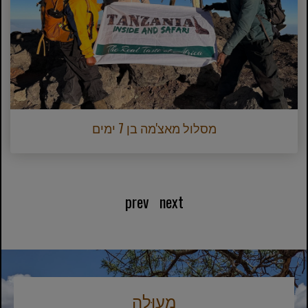
מסלול מאצ'מה בן 7 ימים
prev
next
מְעוּלֶה