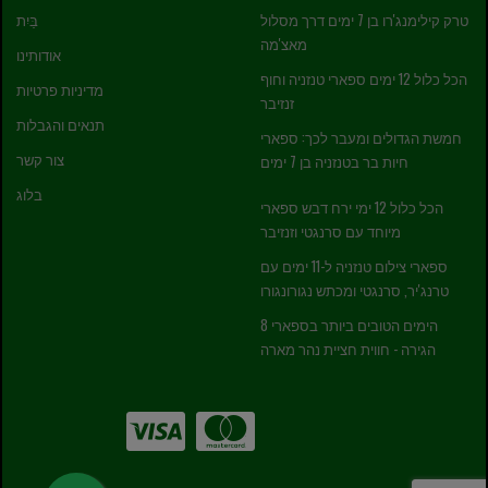
טרק קילימנג'רו בן 7 ימים דרך מסלול
בַּיִת
מאצ'מה
אודותינו
הכל כלול 12 ימים ספארי טנזניה וחוף
מדיניות פרטיות
זנזיבר
תנאים והגבלות
חמשת הגדולים ומעבר לכך: ספארי
צור קשר
חיות בר בטנזניה בן 7 ימים
בלוג
הכל כלול 12 ימי ירח דבש ספארי
מיוחד עם סרנגטי וזנזיבר
ספארי צילום טנזניה ל-11 ימים עם
טרנג'יר, סרנגטי ומכתש נגורונגורו
8 הימים הטובים ביותר בספארי
הגירה - חווית חציית נהר מארה