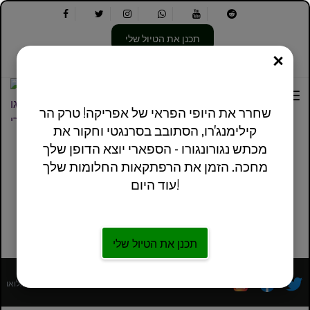
תכנן את הטיול שלי
סְגוֹר
בחר
בחר
אודותינו
מידע מעשי
אנגלית בריטניה
את
שפה:
האפשרויות
הבאות:
שחרר את היופי הפראי של אפריקה! טרק הר
קילימנג'רו, הסתובב בסרנגטי וחקור את
מכתש נגורונגורו - הספארי יוצא הדופן שלך
מחכה. הזמן את הרפתקאות החלומות שלך
עוד היום!
סיור מפלי מטרוני וקפה
תכנן את הטיול שלי
מפעיל סיורים מקומי אפריקאי רשום במלואו
עקבו אחרינו