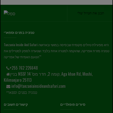
תכנן את הטיול שלי
טנזניה בפנים וספארי
Tanzania Inside And Safari היא מפעילת טיולים מקומית שבסיסה במושי ובארושה
טנזניה מזרח אפריקה, שהוקמה למטרה אחת בלבד; שנועדה לספק למטיילים את
"הטעם האמיתי של אפריקה"
+255 762 226648
בניין NSSF קומה 2, חדר מס' 14, Aga khan Rd, Moshi,
Kilimanjaro 25113
info@tanzaniainsideandsafari.com
טנזניה בפנים וספארי
סיורים פופולריים
קישורים חשובים