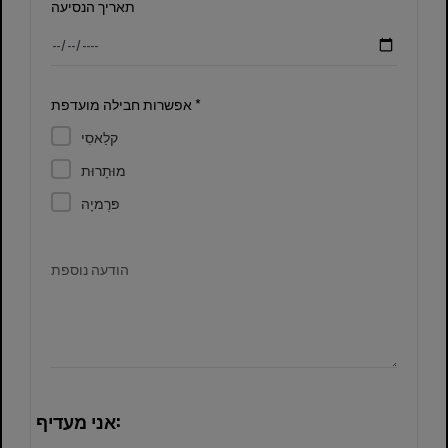
תאריך הנסיעה
אפשרות חבילה מועדפת *
קלַאסִי
מוּתָרוּת
פּרֶמיָה
הודעה נוספת
אני מעדיף: