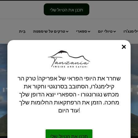
תכנן את הטיול שלי
לימנג'רו
טיולי יום
ספארי
טרקים על שימפנזה
בַּיִת
סְגוֹר
שחרר את היופי הפראי של אפריקה! טרק הר
קילימנג'רו, הסתובב בסרנגטי וחקור את
מכתש נגורונגורו - הספארי יוצא הדופן שלך
מחכה. הזמן את הרפתקאות החלומות שלך
עוד היום!
תכנן את הטיול שלי