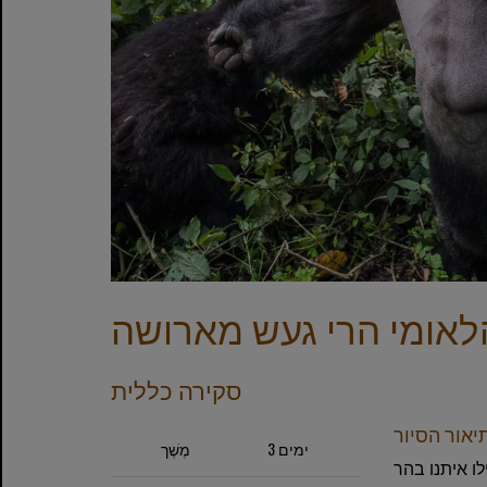
סקירה כללית
יאור הסיור
3 ימים
מֶשֶׁך
ו איתנו בהר