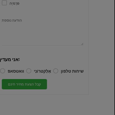
פּרֶמיָה
הודעה נוספת
אני מעדיף:
שיחות טלפון
אֶלֶקטרוֹנִי
וואטסאפ
קבל הצעת מחיר חינם