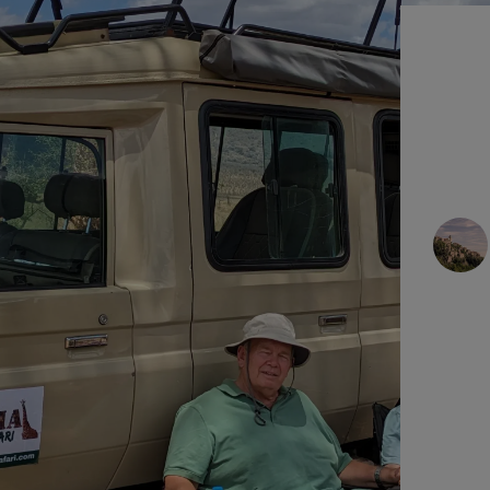
רודריק פ
2025-01-21
מְאוּמָת
למשפחה שלי ולי היה שילוב מדהים של
ספארי וטרק קילימנג'רו עם טנזניה בפנים.
מדריך הספארי שלנו, לורן, היה פנטסטי...
קרא עוד