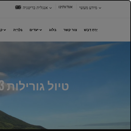
בחר
בחר
אודותינו
מידע מעשי
אנגלית בריטניה
את
שפה:
האפשרויות
הבאות:
יָרֵחַ דְבַשׁ
צור קשר
בלוג
יעדים
גָלֶרֵיָה
קי
לִ
טיול גורילות 3 ימים בפארק הלאומי הרי געש מארושה