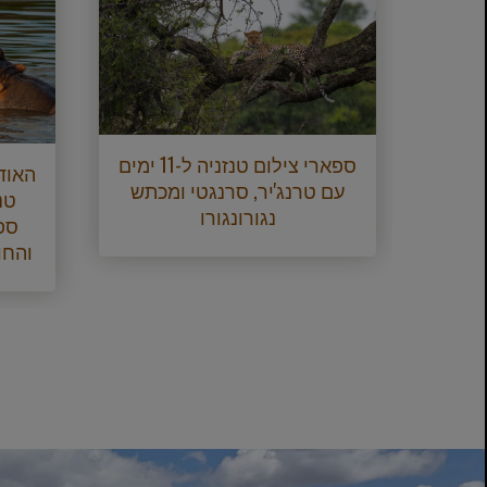
ארי
יוקרתי ובריחה מהחוף ל-12
ספארי צילום טנזניה ל-11 ימים
האוד
רו,
עם טרנג'יר, סרנגטי ומכתש
נגורונגורו
ספ
והחו