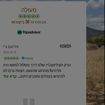
מְעוּלֶה
מבוסס על
30 ביקורות
ר
וויליאם ג'יי
2025-01-12
מְאוּמָת
טרק הקילימנג'רו שלנו דרך מסלול למושו היה
מדהים! מהרגע שהגענו, הצוות גרם לנו
להרגיש בטוחים ומוכנים היטב...
קרא עוד
‹
›