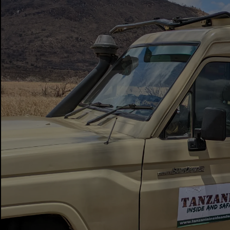
ג'יין ר
2025-01-10
מְאוּמָת
הספארי היה מהמם לחלוטין! כל פרט נוהל
בצורה מושלמת, וחיות הבר היו עוצרות
נשימה...
קרא עוד