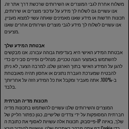
משלוח אחרת לגבי המוצרים או השירותים שרכשת דרך אתר זה.
אנו עשויים גם לשלוח לך מידע על עדכוני מוצרים או שירותים,
תכונות חדשות או מידע שאנו מאמינים שאתה עשוי למצוא מעניין.
אנו עשויים לשלוח לך מידע לגבי מוצרים ושירותים אחרים שאנו
מציעים.
אבטחת המידע שלך
אבטחת המידע האישי היא בעדיפות גבוהה עבורנו. אנו מבקשים
להשתמש באמצעי הגנה טכניים, מנהליים ופיזיים סבירים כדי
להגן על המידע האישי בתוך הארגון שלנו. למרבה הצער, לא ניתן
להבטיח שמערכת העברת נתונים או אחסון תהיה מאובטחת
ב-100%. אתה מעביר ומקבל את כל המידע הזה על אחריותך
בלבד.
תכונות מדיה חברתית
המוצרים והשירותים שלנו עשויים להשתמש בתכונות מדיה
חברתית המסופקות על ידי צדדים שלישיים, כגון כפתור הלייק של
פייסבוק. תכונות אלה עשויות לאסוף את כתובת ה-IP שלך, באיזה
דף אתה מבקר באתרים שלנו, ועשויות להגדיר קובץ Cookie כדי