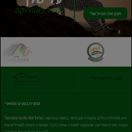
טיול לאפריקה!
תכנן את הטיול שלי
תכנן את הטיול שלי
טנזניה בפנים וספארי
Tanzania Inside And Safari היא מפעילת טיולים מקומית שבסיסה במושי ובארושה
טנזניה מזרח אפריקה, שהוקמה למטרה אחת בלבד; שנועדה לספק למטיילים את
"הטעם האמיתי של אפריקה"