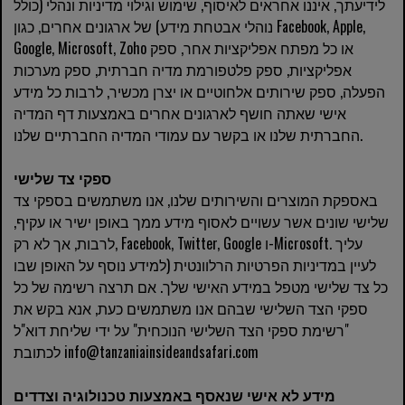
לידיעתך, איננו אחראים לאיסוף, שימוש וגילוי מדיניות ונהלי (כולל
נוהלי אבטחת מידע) של ארגונים אחרים, כגון Facebook, Apple,
Google, Microsoft, Zoho או כל מפתח אפליקציות אחר, ספק
אפליקציות, ספק פלטפורמת מדיה חברתית, ספק מערכות
הפעלה, ספק שירותים אלחוטיים או יצרן מכשיר, לרבות כל מידע
אישי שאתה חושף לארגונים אחרים באמצעות דף המדיה
החברתית שלנו או בקשר עם עמודי המדיה החברתיים שלנו.
ספקי צד שלישי
באספקת המוצרים והשירותים שלנו, אנו משתמשים בספקי צד
שלישי שונים אשר עשויים לאסוף מידע ממך באופן ישיר או עקיף,
לרבות, אך לא רק, Facebook, Twitter, Google ו-Microsoft. עליך
לעיין במדיניות הפרטיות הרלוונטית (למידע נוסף על האופן שבו
כל צד שלישי מטפל במידע האישי שלך. אם תרצה רשימה של כל
ספקי הצד השלישי שבהם אנו משתמשים כעת, אנא בקש את
"רשימת ספקי הצד השלישי הנוכחית" על ידי שליחת דוא"ל
לכתובת info@tanzaniainsideandsafari.com
מידע לא אישי שנאסף באמצעות טכנולוגיה וצדדים