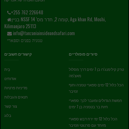
+255 762 226648
בניין NSSF קומה 2, חדר מס' 14, Aga khan Rd, Moshi,
Kilimanjaro 25113
info@tanzaniainsideandsafari.com
טנזניה בפנים וספארי
סיורים פופולריים
קישורים חשובים
טרק קילימנג'רו בן 7 ימים דרך מסלול
בַּיִת
מאצ'מה
אודותינו
הכל כלול 12 ימים ספארי טנזניה וחוף
מדיניות פרטיות
זנזיבר
תנאים והגבלות
חמשת הגדולים ומעבר לכך: ספארי
צור קשר
חיות בר בטנזניה בן 7 ימים
בלוג
הכל כלול 12 ימי ירח דבש ספארי
מיוחד עם סרנגטי וזנזיבר