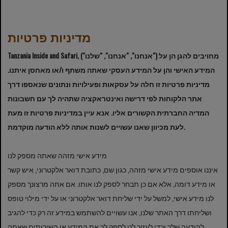
מדיניות פרטיות
Tanzania Inside and Safari, ("אנחנו", "אנחנו", "שלנו") מחויבים להגן הן על
המידע האישי והן על המידע העסקי שאתה משתף ו/או מאחסן איתנו.
מדיניות פרטיות זו חלה על עסקאות ופעילויות ונתונים שנאספו דרך
אתר הלקוחות לפי דרישה ואינטראקציה שתהיה לך עם חשבונות
המדיה החברתית הקשורים אליו. אנא עיין במדיניות פרטיות זו מעת
לעת מכיוון שאנו עשויים לשנות אותה ללא הודעה מוקדמת.
מידע אישי מזהה שאתה מספק לנו
איננו אוספים מידע אישי מזהה, כגון שם, כתובת דואר אלקטרוני, איש קשר
או מידע דומה, אלא אם כן תבחר לספק לנו אותו. אם אתה מרצונך מספק
לנו מידע אישי, למשל על ידי שליחת דואר אלקטרוני או על ידי מילוי טופס
ושליחתו דרך האתר שלנו, אנו עשויים להשתמש במידע זה רק כדי להגיב
להודעה שלך וכדי לעזור לנו לספק לך את המידע או השירותים שאתה