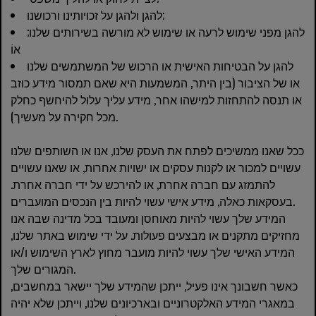
להגן ולהגן על זכויותינו ורכושנו;
להגן מפני שימוש לרעה או שימוש לא מורשה בשירותים שלנו;
אוֹ
להגן על הבטיחות האישית או הרכוש של המשתמשים שלנו
או של הציבור (בין היתר, המשמעות היא שאם תמסור מידע כוזב
או תנסה להתחזות למישהו אחר, מידע עליך עלול להיחשף כחלק
מכל חקירה על מעשיך).
ככל שאנו ממשיכים לפתח את העסק שלנו, אנו או השותפים שלנו
עשויים למכור או לקנות עסקים או ישויות אחרות, או שאנו עשויים
להתמזג עם חברה אחרת, או להירכש על ידי חברה אחרת.
בעסקאות כאלה, מידע אישי עשוי להיות בין הנכסים המועברים.
המידע שלך עשוי להיות מאוחסן ומעובד בכל מדינה שבה אנו
מחזיקים מתקנים או מבצעים פעולות. על ידי שימוש באתר שלנו,
המידע האישי שלך עשוי להיות מועבר מחוץ לארץ השימוש ו/או
המגורים שלך.
כאשר חשבונך אינו פעיל, ייתכן שהמידע שלך יישאר במחשבים,
במאגרי המידע האלקטרוניים ובארכיונים שלנו, וייתכן שלא יהיה