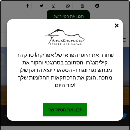
תכנן את הטיול שלי
סְגוֹר
בחר
בחר
אודותינו
מידע מעשי
אנגלית בריטניה
את
שפה:
האפשרויות
הבאות:
שחרר את היופי הפראי של אפריקה! טרק הר
קילימנג'רו, הסתובב בסרנגטי וחקור את
מכתש נגורונגורו - הספארי יוצא הדופן שלך
מדיניות פרטיות - טנזניה בפנים וספארי
מחכה. הזמן את הרפתקאות החלומות שלך
עוד היום!
תכנן את הטיול שלי
מפעיל סיורים מקומי אפריקאי רשום במלואו
עקבו אחרינו