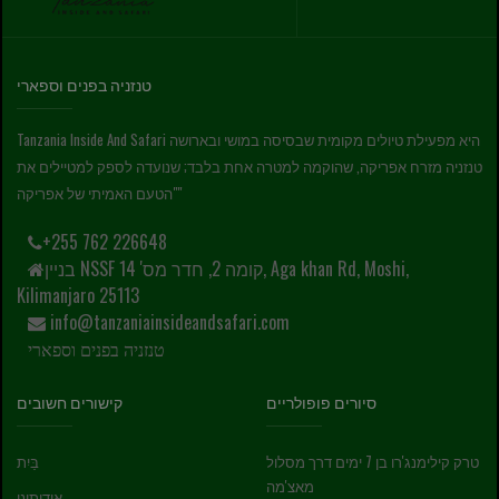
טנזניה בפנים וספארי
Tanzania Inside And Safari היא מפעילת טיולים מקומית שבסיסה במושי ובארושה
טנזניה מזרח אפריקה, שהוקמה למטרה אחת בלבד; שנועדה לספק למטיילים את
"הטעם האמיתי של אפריקה"
+255 762 226648
בניין NSSF קומה 2, חדר מס' 14, Aga khan Rd, Moshi,
Kilimanjaro 25113
info@tanzaniainsideandsafari.com
טנזניה בפנים וספארי
סיורים פופולריים
קישורים חשובים
טרק קילימנג'רו בן 7 ימים דרך מסלול
בַּיִת
מאצ'מה
אודותינו