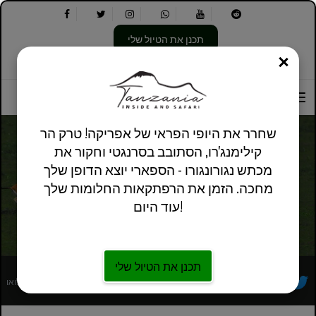
תכנן את הטיול שלי
סְגוֹר
בחר
בחר
אודותינו
מידע מעשי
אנגלית בריטניה
את
שפה:
האפשרויות
הבאות:
שחרר את היופי הפראי של אפריקה! טרק הר
קילימנג'רו, הסתובב בסרנגטי וחקור את
מכתש נגורונגורו - הספארי יוצא הדופן שלך
גלריה | טנזניה בפנים וספארי
מחכה. הזמן את הרפתקאות החלומות שלך
עוד היום!
תכנן את הטיול שלי
מפעיל סיורים מקומי אפריקאי רשום במלואו
עקבו אחרינו