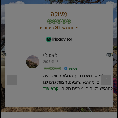
מְעוּלֶה
מבוסס על
30 ביקורות
וויליאם ג'יי
2025-01-12
מְאוּמָת
טרק הקילימנג'רו שלנו דרך מסלול למושו היה
‹
›
מדהים! מהרגע שהגענו, הצוות גרם לנו
להרגיש בטוחים ומוכנים היטב...
קרא עוד