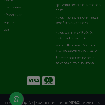
הכל כלול 12 ימים ספארי טנזניה וחוף
מדיניות פרטיות
זנזיבר
תנאים והגבלות
חמשת הגדולים ומעבר לכך: ספארי
צור קשר
חיות בר בטנזניה בן 7 ימים
בלוג
הכל כלול 12 ימי ירח דבש ספארי
מיוחד עם סרנגטי וזנזיבר
ספארי צילום טנזניה ל-11 ימים עם
טרנג'יר, סרנגטי ומכתש נגורונגורו
8 הימים הטובים ביותר בספארי
הגירה - חווית חציית נהר מארה
זכויות יוצרים ©2025 טנזניה בפנים וספארי | כֹּל הַזְכוּיוֹת שְׁמוּרוֹת