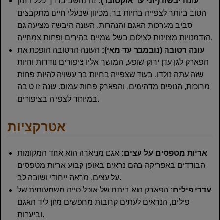
עונה יבשה (יוני עד אוקטובר):
זה נחשב בדרך כלל הזמן
הטוב ביותר לצפייה בחיות בר, מכיוון שבעלי חיים מתקבצים
סביב מערכות האגם והנהרות. העונה היבשה מציעה גם
הזדמנויות מצוינות לצילום בשל שמיים בהירים ופחות צמחייה.
עונה רטובה (נובמבר עד מאי):
העונה הרטובה הופכת את
הפארק לגן עדן ירוק שופע, המושך אליו ציפורים נודדות וחיות
שזה עתה נולדו. בעוד שצפייה בחיות בר עשויה להיות פחות
מרוכזת, הנופים מדהימים, והפארק פחות עמוס. עונה זו טובה
במיוחד לצפייה בציפורים.
אטרקציות
אריות מטפסים על עצים:
אגם מניארה הוא אחד המקומות
הבודדים באפריקה בהם נראים באופן קבוע אריות מטפסים
על עצים, מראה ייחודי ושובה לב.
עדרי פילים:
הפארק הוא ביתם של אוכלוסייה משמעותית של
פילים, הנראים לעתים קרובות מחפשים מזון ליד האגם
וביערות.