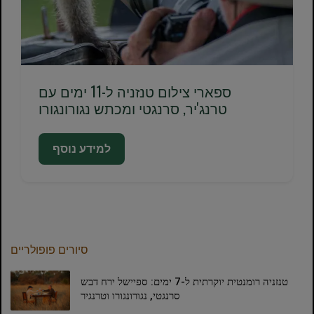
ספארי צילום טנזניה ל-11 ימים עם
טרנג'יר, סרנגטי ומכתש נגורונגורו
למידע נוסף
סיורים פופולריים
טנזניה רומנטית יוקרתית ל-7 ימים: ספיישל ירח דבש
סרנגטי, נגורונגורו וטרנגיר