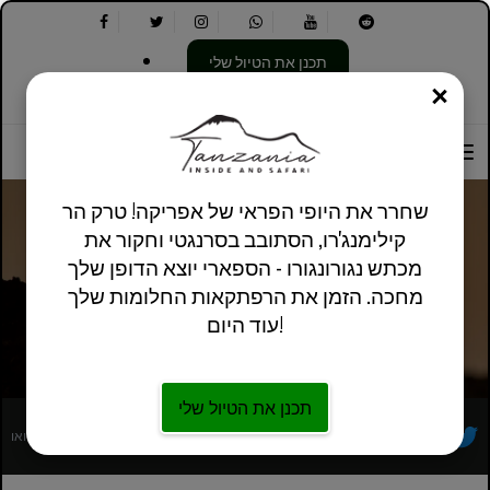
תכנן את הטיול שלי
סְגוֹר
בחר
בחר
אודותינו
מידע מעשי
אנגלית בריטניה
את
שפה:
האפשרויות
הבאות:
שחרר את היופי הפראי של אפריקה! טרק הר
קילימנג'רו, הסתובב בסרנגטי וחקור את
מכתש נגורונגורו - הספארי יוצא הדופן שלך
הפארק הלאומי אגם מניארה
מחכה. הזמן את הרפתקאות החלומות שלך
עוד היום!
תכנן את הטיול שלי
מפעיל סיורים מקומי אפריקאי רשום במלואו
עקבו אחרינו