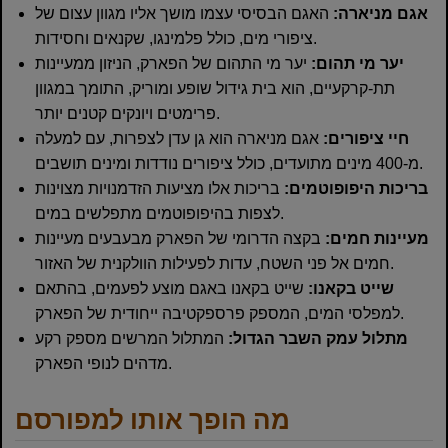
אגם מניארה:
האגם הבסיסי עצמו מושך אליו מגוון עצום של
ציפורי מים, כולל פלמינגו, שקנאים וחסידות.
יער מי תהום:
יער מי התהום של הפארק, הניזון ממעיינות
תת-קרקעיים, הוא בית גידול שופע ומוריק, התומך במגוון
פרימטים ויונקים קטנים יותר.
חיי ציפורים:
אגם מניארה הוא גן עדן לצפרות, עם למעלה
מ-400 מינים מתועדים, כולל ציפורים נודדות ומינים תושבים.
בריכות היפופוטמים:
בריכות אלו מציעות הזדמנויות מצוינות
לצפות בהיפופוטמים מתפלשים במים.
מעיינות חמים:
בקצה הדרומי של הפארק מבעבעים מעיינות
חמים אל פני השטח, עדות לפעילות הוולקנית של האזור.
שייט בקאנו:
שייט בקאנו באגם מוצע לפעמים, בהתאם
למפלסי המים, המספק פרספקטיבה ייחודית של הפארק.
מתלול עמק השבר הגדול:
המתלול המרשים מספק רקע
מדהים לנופי הפארק.
מה הופך אותו למפורסם