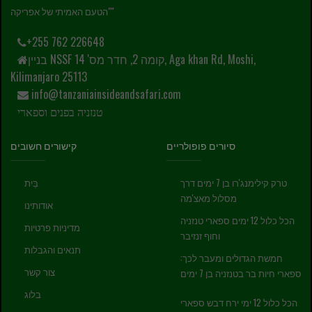
"הטעם האמיתי של אפריקה"
+255 762 226648
בניין NSSF קומה 2, חדר מס' 14, Aga khan Rd, Moshi,
Kilimanjaro 25113
info@tanzaniainsideandsafari.com
טנזניה בפנים וספארי
סיורים פופולריים
קישורים חשובים
טרק קילימנג'רו בן 7 ימים דרך
בַּיִת
מסלול מאצ'מה
אודותינו
הכל כלול 12 ימים ספארי טנזניה
מדיניות פרטיות
וחוף זנזיבר
תנאים והגבלות
חמשת הגדולים ומעבר לכך:
צור קשר
ספארי חיות בר בטנזניה בן 7 ימים
בלוג
הכל כלול 12 ימי ירח דבש ספארי