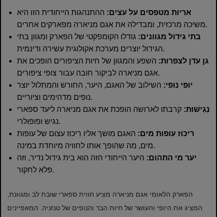
אריות מטפסים על עצים:
ההתנהגות הייחודית הזו היא
משיכה מרכזית, ומבדילה את אגם מניארה מפארקים אחרים.
בתי גידול מגוונים:
גודלו הקומפקטי של הפארק ומגוון בתי
הגידול יוצרים מערכת אקולוגית עשירה ודינמית.
גן עדן לצפרות:
השפע והמגוון של חיות הציפורים הופכים את
אגם מניארה לביקור חובה עבור צופי ציפורים.
יופי נופי:
השילוב של האגם, היער, החורש והמתלול יוצר
נופים מדהימים וציוריים.
נְגִישׁוּת:
קרבתו לארושה הופכת את אגם מניארה ליעד ספארי
נגיש ופופולרי.
ריכוז עופות מים:
האגם מושך אליו ריכוז עצום של עופות
מים, מה שהופך אותו לחוויה מיוחדת במינה.
יער מי התהום:
היער הייחודי הזה הוא בית גידול נדיר, וזה
פלא לחקור.
הפארק הלאומי אגם מניארה מציע חווית ספארי שובת לב ומגוונת,
המציג את היופי והעושר של חיות הבר והנופים של טנזניה. המאפיינים