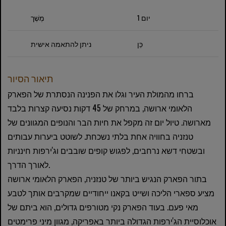
1 יום
מֶשֶׁך
כֵּן
ניתן להתאמה אישית
תיאור הסיור
ברחו מהמולת העיר וגלו את הפנינה הנסתרת של הפארק
הלאומי ארושה, במרחק של 45 דקות נסיעה קצרות בלבד
מארושה. טיול יום זה מקפל את חיות הבר והנופים המגוונים של
טנזניה בחוויה אחת בלתי נשכחת. לשוטט ביערות עבותים
ובשטחי דשא נרחבים, לפגוש קופים שובבים וג'ירפות חינניות
לאורך הדרך.
בתור הפארק הנגיש ביותר של טנזניה, הפארק הלאומי ארושה
מציע ספארי הליכה ושייט בקאנו ייחודיים שמקרבים אותך לטבע
מאי פעם. בעוד הפארק נקי מטורפים גדולים, הוא ביתם של
אוכלוסיית הג'ירפות הגדולה ביותר באפריקה, מגוון מיני פרימטים