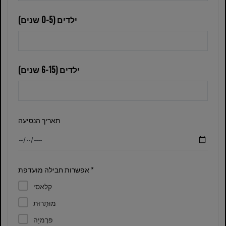
ילדים (0-5 שנים)
ילדים (6-15 שנים)
תאריך הנסיעה
אפשרות חבילה מועדפת *
קלַאסִי
מוּתָרוּת
פּרֶמיָה