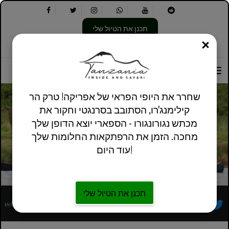
תכנן את הטיול שלי
סְגוֹר
בחר
בחר
אודותינו
מידע מעשי
אנגלית בריטניה
את
שפה:
האפשרויות
הבאות:
שחרר את היופי הפראי של אפריקה! טרק הר
קילימנג'רו, הסתובב בסרנגטי וחקור את
מכתש נגורונגורו - הספארי יוצא הדופן שלך
טיול יום לפארק הלאומי ארושה
מחכה. הזמן את הרפתקאות החלומות שלך
עוד היום!
תכנן את הטיול שלי
מפעיל סיורים מקומי אפריקאי רשום במלואו
עקבו אחרינו