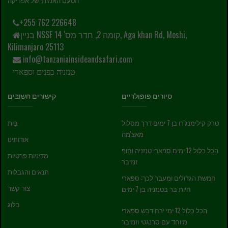
+255 762 226648
בניין NSSF קומה 2, חדר מס' 14, Aga khan Rd, Moshi,
Kilimanjaro 25113
info@tanzaniainsideandsafari.com
טנזניה בפנים וספארי
סיורים פופולריים
קישורים חשובים
טרק קילימנג'רו בן 7 ימים דרך מסלול
בַּיִת
מאצ'מה
אודותינו
הכל כלול 12 ימים ספארי טנזניה וחוף
מדיניות פרטיות
זנזיבר
תנאים והגבלות
חמשת הגדולים ומעבר לכך: ספארי
צור קשר
חיות בר בטנזניה בן 7 ימים
בלוג
הכל כלול 12 ימי ירח דבש ספארי
מיוחד עם סרנגטי וזנזיבר