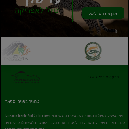
טיול לאפריקה!
תכנן את הטיול שלי
תכנן את הטיול שלי
טנזניה בפנים וספארי
Tanzania Inside And Safari היא מפעילת טיולים מקומית שבסיסה במושי ובארושה
טנזניה מזרח אפריקה, שהוקמה למטרה אחת בלבד; שנועדה לספק למטיילים את
"הטעם האמיתי של אפריקה"