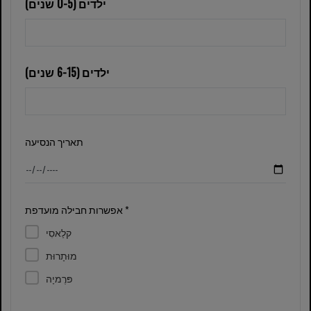
ילדים (0-5 שנים)
ילדים (6-15 שנים)
תאריך הנסיעה
אפשרות חבילה מועדפת *
קלַאסִי
מוּתָרוּת
פּרֶמיָה