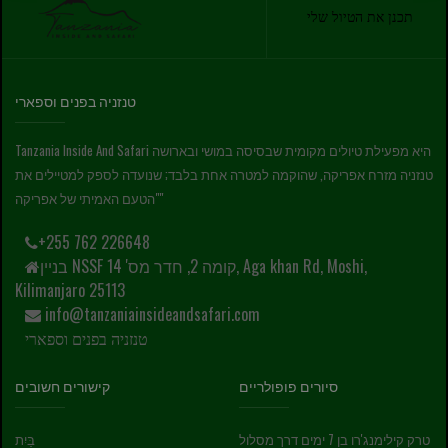
תכנן את הטיול שלי
טנזניה בפנים וספארי
Tanzania Inside And Safari היא מפעילת טיולים מקומית שבסיסה במושי ובארושה
טנזניה מזרח אפריקה, שהוקמה למטרה אחת בלבד; שנועדה לספק למטיילים את
"הטעם האמיתי של אפריקה"
+255 762 226648
בניין NSSF קומה 2, חדר מס' 14, Aga khan Rd, Moshi,
Kilimanjaro 25113
info@tanzaniainsideandsafari.com
טנזניה בפנים וספארי
סיורים פופולריים
קישורים חשובים
טרק קילימנג'רו בן 7 ימים דרך מסלול
בַּיִת