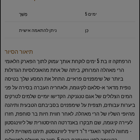
5 ימים
מֶשֶׁך
כֵּן
ניתן להתאמה אישית
תיאור הסיור
הרפתקה זו בת 5 ימים לוקחת אותך עמוק לתוך הפארק הלאומי
הרי מאהלה המרוחק, ביתה של אחת מהאוכלוסיות הגדולות
ביותר של שימפנזים פראיים. התחל את המסע שלך בטיסה
נופית מדאר א-סלאם לקיגומה, ולאחריה העברה בסירה על פני
המים הצלולים של אגם טנגניקה. הקדישו יומיים שלמים לטרקים
ביערות עבותים, תצפית על שימפנזים בסביבתם הטבעית ותיהנה
מהיופי השליו של הרי מאהלה. לאחר חווית חיות בר סוחפת, חזרו
לעיירה קיגומה, שם תבקרו באנדרטה ההיסטורית של ליווינגסטון
- מחווה לחוקר האגדי ד"ר דיוויד ליווינגסטון. תיהנו משהיית לילה
בקיגומה לפני יציאתכם ביום 5. סיור זה מושלם למטיילים