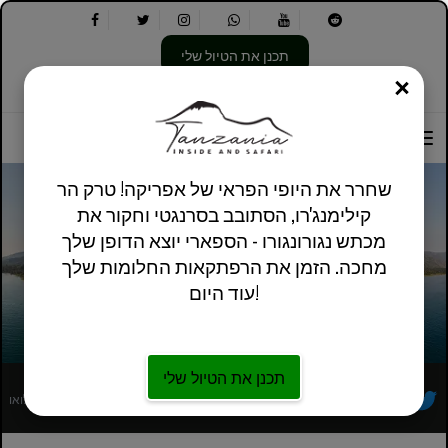
תכנן את הטיול שלי
סְגוֹר
בחר
בחר
אודותינו
מידע מעשי
אנגלית בריטניה
את
שפה:
האפשרויות
הבאות:
שחרר את היופי הפראי של אפריקה! טרק הר
קילימנג'רו, הסתובב בסרנגטי וחקור את
מכתש נגורונגורו - הספארי יוצא הדופן שלך
5 ימים ספארי טיולי שימפנזים בהרי מאהלה
מחכה. הזמן את הרפתקאות החלומות שלך
מדאר א-סלאם
עוד היום!
תכנן את הטיול שלי
מפעיל סיורים מקומי אפריקאי רשום במלואו
עקבו אחרינו