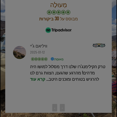
מְעוּלֶה
מבוסס על
30 ביקורות
וויליאם ג'יי
2025-01-12
מְאוּמָת
טרק הקילימנג'רו שלנו דרך מסלול למושו היה
מדהים! מהרגע שהגענו, הצוות גרם לנו
להרגיש בטוחים ומוכנים היטב...
קרא עוד
‹
›