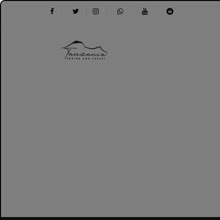
3 ימים הרפתקאות טיפוס אולדוניו לנגאי: טרק הר געש פעיל