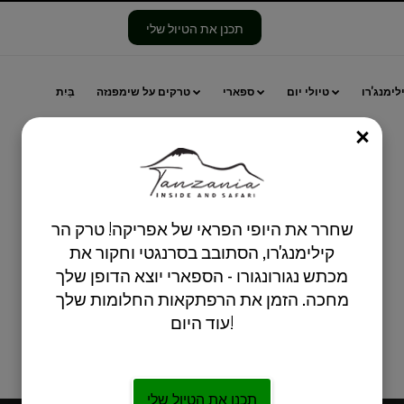
תכנן את הטיול שלי
לימנג'רו
טיולי יום
ספארי
טרקים על שימפנזה
בַּיִת
סְגוֹר
שחרר את היופי הפראי של אפריקה! טרק הר
קילימנג'רו, הסתובב בסרנגטי וחקור את
בטנזניה
מכתש נגורונגורו - הספארי יוצא הדופן שלך
מחכה. הזמן את הרפתקאות החלומות שלך
עוד היום!
תכנן את הטיול שלי