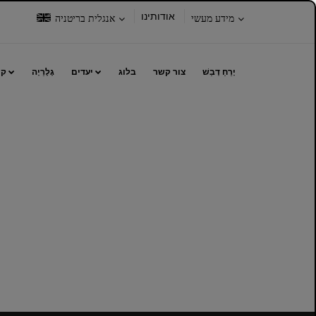
בחר
בחר
אודותינו
מידע מעשי
אנגלית בריטניה
את
שפה:
האפשרויות
הבאות:
יָרֵחַ דְבַשׁ
צור קשר
בלוג
יעדים
גָלֶרֵיָה
קי
לִ