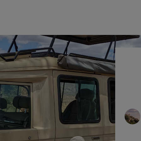
רודריק פ
2025-01-21
מְאוּמָת
למשפחה שלי ולי היה שילוב מדהים של
ספארי וטרק קילימנג'רו עם טנזניה בפנים.