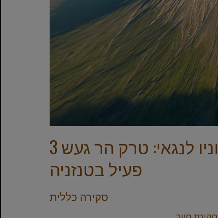
3 ימים הרפתקאות טיפוס אולדוניו לנגאי: טרק הר געש
פעיל בטנזניה
סקירה כללית
סקירת סיור