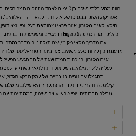
חווה מסע בלתי נשכח בן 3 ימים לאחד מהנופים המרו
אפריקה, השוכן בבסיסו של אול דויניו לנגאי, "הר האלוהים".
תיסעו לאגם נאטרון, אזור פראי ומחוספס בעל יופי יוצא דופן,
דרמטיים ומשמעות תרבותית. חקור את מפלי ro Sero
עם מדריך מסאי מקומי, שם תגלה נווה מדבר נסתר ות
מרעננת בין קירות סלע נישאים. צפו ביופי הסוריאליסטי של דיר
אגם נאטרון ובנוכחות המתנשאת של הר הגעש הפעיל לפ
לעלייה לילית מלהיבה של אול דויניו לנגאי. כשתגיעו לפסג
תתגמלו עם נופים פנורמיים של עמק הבקע הגדול, אגם
קילימנג'רו והרי נגורונגורו. הרפתקה זו היא שילוב מושלם 
טבילה תרבותית ויופי טבעי עוצר נשימה, המסתיימת עם חזרה לארושה.