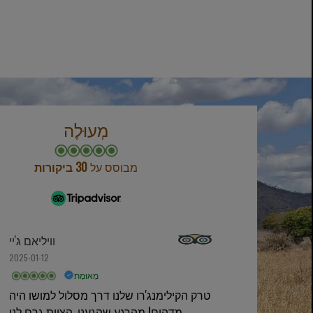
מְעוּלֶה
מבוסס על
30 ביקורות
ר
וויליאם ג'יי
2025-01-12
מְאוּמָת
טרק הקילימנג'רו שלנו דרך מסלול למושו היה
מדהים! מהרגע שהגענו, הצוות גרם לנו