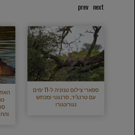
prev
next
ארי
יוקרתי ובריחה מהחוף ל-12
ספארי צילום טנזניה ל-11 ימים
האוד
רו,
עם טרנג'יר, סרנגטי ומכתש
נגורונגורו
ספ
והחו