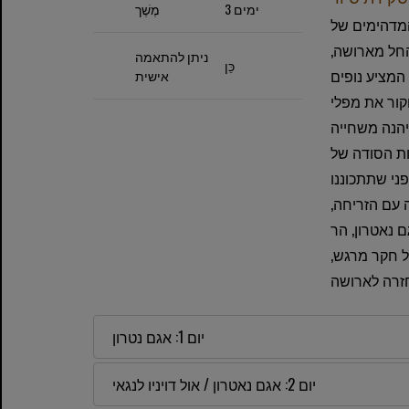
3 ימים
מֶשֶׁך
חקים והמדהימים של
 החל מארושה,
ניתן להתאמה
כֵּן
 המציע נופים
אישית
Enge בהליכה מודרכת
יהנה משחייה
ות הסודה של
ני שתתכוננו
ה עם הזריחה,
 נאטרון, הר
של חקר מרגש,
יום 1: אגם נטרון
יום 2: אגם נאטרון / אול דויניו לנגאי