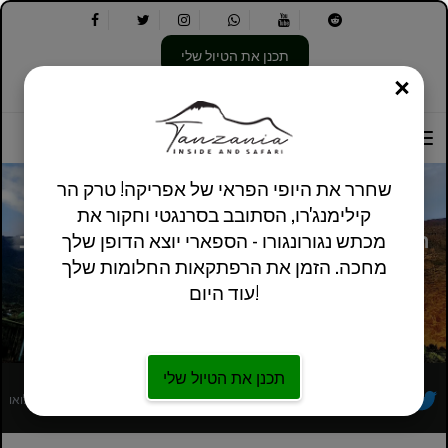
תכנן את הטיול שלי
סְגוֹר
בחר
בחר
אודותינו
מידע מעשי
אנגלית בריטניה
את
שפה:
האפשרויות
הבאות:
שחרר את היופי הפראי של אפריקה! טרק הר
קילימנג'רו, הסתובב בסרנגטי וחקור את
הרפתקת קילימנג'רו בת 9 ימים: חוגגים את ערב
מכתש נגורונגורו - הספארי יוצא הדופן שלך
השנה החדשה בפסגת אוהורו דרך מסלול
מחכה. הזמן את הרפתקאות החלומות שלך
מאצ'מה
עוד היום!
תכנן את הטיול שלי
מפעיל סיורים מקומי אפריקאי רשום במלואו
עקבו אחרינו