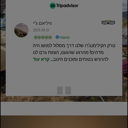
וויליאם ג'יי
2025-01-12
מְאוּמָת
טרק הקילימנג'רו שלנו דרך מסלול למושו היה
מדהים! מהרגע שהגענו, הצוות גרם לנו
להרגיש בטוחים ומוכנים היטב...
קרא עוד
‹
›