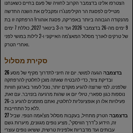
הצטרפו אלינו בדצמבר הקרוב לחוויה של פעם בחיים כשאנחנו
מטיילים לפסגת הר הקילימנג'רו ומקבלים את השנה החדשה
מהנקודה הגבוהה ביותר באפריקה, פסגת אוהורו! הרפתקה זו בת
9 ימים מה-26 בדצמבר 2026 ועד ה-3 בינואר 2027, כוללת 7 ימים
של טרקים לאורך מסלול המאצ'מה האייקוני ו-2 לילות במושי לפני
ואחרי הטרק.
סקירת מסלול
26 בדצמבר:
הגעה למושי. יום זה חיוני לתדרוך מקיף של מסע
ובדיקת ציוד, כדי להבטיח שאתה מוכן לחלוטין להרפתקה
שלפנינו. למי שרוצה להגיע מוקדם יותר, נוכל לעזור בארגון חוויות
נוספות כגון ספארי, טיולי יום או שהות מרגיעה בזנזיבר. עם זאת,
פעילויות אלו הן אופציונליות לחלוטין, ואתם מוזמנים להגיע ב-26
ללא כל התחייבות.
27 בדצמבר:
הטרק מתחיל, בעקבות מסלול מצ'אמה הנופי. שביל
זה, הידוע כ"דרך הוויסקי", מציע נופים מגוונים, מיערות גשם
עבותים ועד מדבריות אלפינית טרשית, ששיאו נופים עוצרי