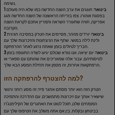
נשימה.
1 בינואר:
חוגגים את ערב השנה החדשה כמו שלא היה מעולם
בפסגת אוהורו. צפו בזריחה הראשונה של השנה החדשה מגג
אפריקה, חוויה שתעורר השראה ותמריץ אתכם לקראת השנה
הקרובה.
2 בינואר:
יורדים מההר, מסיימים את הטרק במסיבה חגיגית
ולינת לילה במושי. שתף את הניצחונות והזיכרונות שלך עם
חבריך לטיולים בזמן שאתה נרגע לאחר ההרפתקה.
3 בינואר:
יום יציאה. אנו נוודא שכולם יגיעו לשדה התעופה בזמן
לטיסותיהם. עבור אלה שמאריכים את שהותם עם ספארי או
הרפתקאות אחרות, זה מסמן את תחילת המסע הבא שלך.
למה להצטרף להרפתקה הזו?
הטרק הזה הוא יותר מסתם אתגר פיזי; זה מסע רוחני ורגשי
שישאיר אותך עם זיכרונות מתמשכים. עם ההדרכה והתמיכה
המומחים שלנו, תוכל לנווט את האתגרים של הקילימנג'רו
בביטחון ובקלות. בין אם אתה משלב את הטיפוס שלך עם