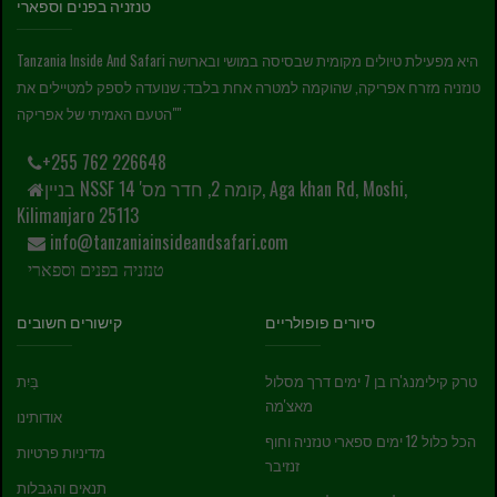
טנזניה בפנים וספארי
Tanzania Inside And Safari היא מפעילת טיולים מקומית שבסיסה במושי ובארושה
טנזניה מזרח אפריקה, שהוקמה למטרה אחת בלבד; שנועדה לספק למטיילים את
"הטעם האמיתי של אפריקה"
+255 762 226648
בניין NSSF קומה 2, חדר מס' 14, Aga khan Rd, Moshi,
Kilimanjaro 25113
info@tanzaniainsideandsafari.com
טנזניה בפנים וספארי
סיורים פופולריים
קישורים חשובים
טרק קילימנג'רו בן 7 ימים דרך מסלול
בַּיִת
מאצ'מה
אודותינו
הכל כלול 12 ימים ספארי טנזניה וחוף
מדיניות פרטיות
זנזיבר
תנאים והגבלות