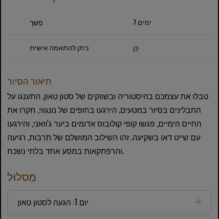
7 ימים
מֶשֶׁך
כֵּן
ניתן להתאמה אישית
תיאור הסיור
טבלו את עצמכם בהיסטוריה ובשווקים של סטון טאון, התענגו על
התבלינים בסיור במטעים, הירגעו בחופים של נונגווי, חקרו את
החיים הימיים, פגשו קופי קולובוס אדומים ביער ג'וזאני, והירגעו
עם שייט דאו בשקיעה. זהו השילוב המושלם של תרבות, רגיעה
והרפתקאות במסע אחד בלתי נשכח.
מַסלוּל
יום 1: הגעה לסטון טאון