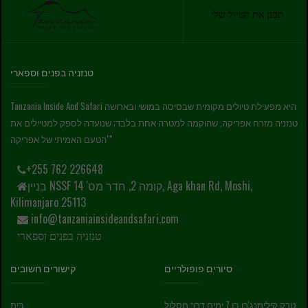
תכנן את הטיול שלי
טנזניה בפנים וספארי
Tanzania Inside And Safari היא מפעילת טיולים מקומית שבסיסה במושי ובארושה
טנזניה מזרח אפריקה, שהוקמה למטרה אחת בלבד; שנועדה לספק למטיילים את
"הטעם האמיתי של אפריקה"
+255 762 226648
בניין NSSF קומה 2, חדר מס' 14, Aga khan Rd, Moshi,
Kilimanjaro 25113
info@tanzaniainsideandsafari.com
טנזניה בפנים וספארי
סיורים פופולריים
קישורים חשובים
טרק קילימנג'רו בן 7 ימים דרך מסלול
בַּיִת