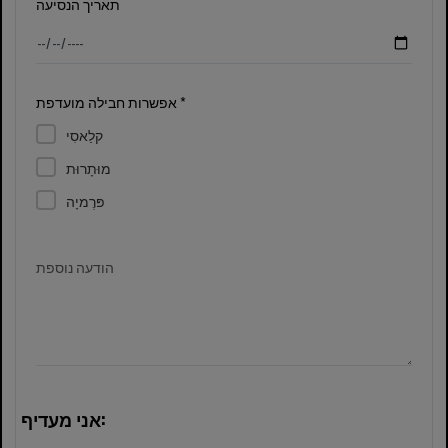
תאריך הנסיעה
אפשרות חבילה מועדפת *
קלַאסִי
מוּתָרוּת
פּרֶמיָה
הודעה נוספת
אני מעדיף: