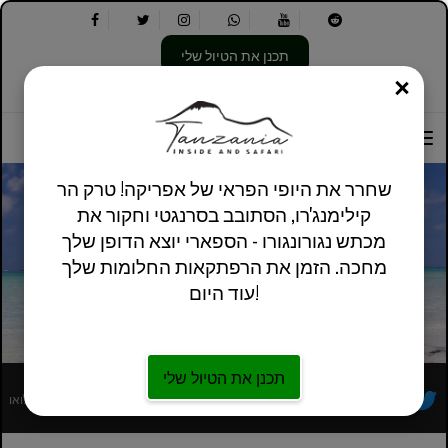
תכנן את הטיול שלי
סְגוֹר
בחר
בחר
אודותינו
מידע מעשי
אנגלית בריטניה
את
שפה:
האפשרויות
הבאות:
שחרר את היופי הפראי של אפריקה! טרק הר
קילימנג'רו, הסתובב בסרנגטי וחקור את
מכתש נגורונגורו - הספארי יוצא הדופן שלך
7 הימים הטובים ביותר של סיור באי זנזיבר
מחכה. הזמן את הרפתקאות החלומות שלך
עוד היום!
תכנן את הטיול שלי
מפעיל סיורים מקומי אפריקאי רשום במלואו
עקבו אחרינו