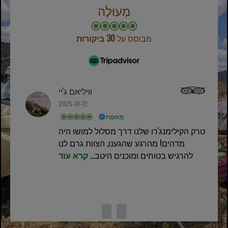
מְעוּלֶה
מבוסס על
30 ביקורות
וויליאם ג'יי
2025-01-12
מְאוּמָת
טרק הקילימנג'רו שלנו דרך מסלול למושו היה
מדהים! מהרגע שהגענו, הצוות גרם לנו
להרגיש בטוחים ומוכנים היטב...
קרא עוד
‹
›