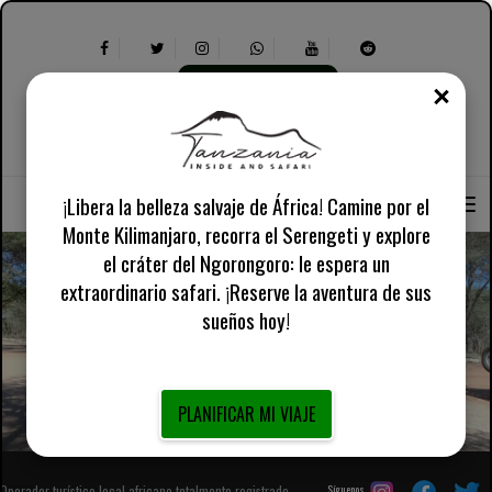
PLANIFICAR MI VIAJE
CER
Seleccionar
Sobre nosotros
inglés reino unido
idioma:
Seleccione
Información práctica
lo
siguiente:
¡Libera la belleza salvaje de África! Camine por el
Monte Kilimanjaro, recorra el Serengeti y explore
el cráter del Ngorongoro: le espera un
extraordinario safari. ¡Reserve la aventura de sus
sueños hoy!
Términos y condiciones - Tanzania Inside y Safari
PLANIFICAR MI VIAJE
Operador turístico local africano totalmente registrado
Síguenos