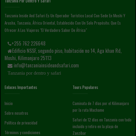
Tanzania Por Dentro Y Safari
Tanzania Inside And Safari Es Un Operador Turístico Local Con Sede En Moshi Y
Arusha, Tanzania, África Oriental, Establecido Con Un Solo Propósito; Que Es
Ofrecer A Los Viajeros "el Verdadero Sabor De África"
+255 762 226648
Edificio NSSF, segundo piso, habitación no 14, Aga khan Rd,
Moshi, Kilimanjaro 25113
info@tanzaniainsideandsafari.com
Tanzania por dentro y safari
Enlaces Importantes
Tours Populares
Inicio
Caminata de 7 días por el Kilimanjaro
por la ruta Machame
Sobre nosotros
Safari de 12 días en Tanzania con todo
Política de privacidad
incluido y retiro en la playa de
Términos y condiciones
Zanzíbar