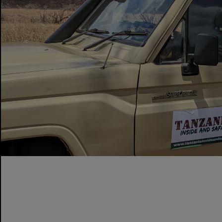
Jane R.
2025-01-10
Verificado
¡El safari fue absolutamente impresionante!
Cada detalle se gestionó a la perfección y la
vida salvaje era impresionante...
Leer más