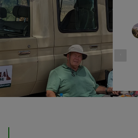
Roderick P.
2025-01-21
Verificado
Mi familia y yo tuvimos una combinación
‹
increíble de un safari y una caminata por el
Kilimanjaro con Tanzania Inside. Nuestro guía
de safari, Laurent, fue fantástico...
Leer más
Todos nuestros itinerarios personalizados están insp