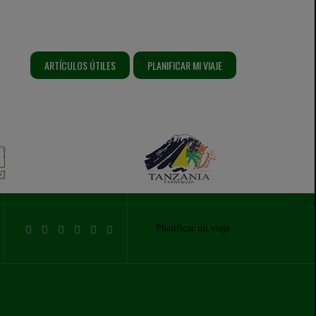
os compartimos para que puedas hacerte una
s y podemos diseñar un itinerario a medida
ques, alojamiento, horarios, etc.) y nuestros
izada.
ARTÍCULOS ÚTILES
PLANIFICAR MI VIAJE
Planificar mi viaje