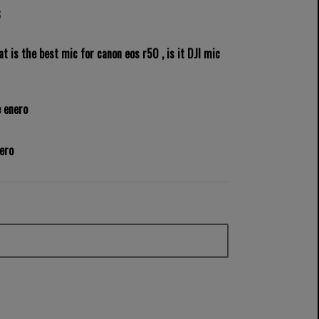
6
t is the best mic for canon eos r50 , is it DJI mic
e enero
nero