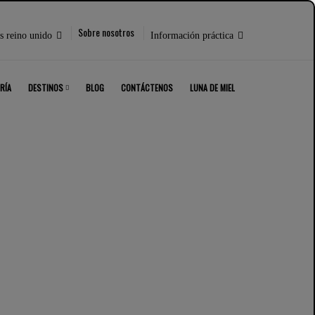
r
Seleccione
Sobre nosotros
s reino unido
Información práctica
lo
siguiente:
RÍA
DESTINOS
BLOG
CONTÁCTENOS
LUNA DE MIEL
RAR
y safari