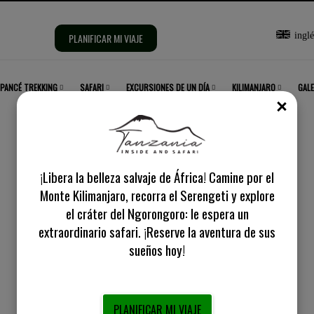
Selecciona
inglé
PLANIFICAR MI VIAJE
idioma:
PANCÉ TREKKING
SAFARI
EXCURSIONES DE UN DÍA
KILIMANJARO
GALE
CER
¡Libera la belleza salvaje de África! Camine por el
Monte Kilimanjaro, recorra el Serengeti y explore
 de grupo | Tanzania por dentro 
el cráter del Ngorongoro: le espera un
extraordinario safari. ¡Reserve la aventura de sus
sueños hoy!
PLANIFICAR MI VIAJE