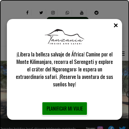
PLANIFICAR MI VIAJE
CER
Seleccionar
Sobre nosotros
inglés reino unido
idioma:
Seleccione
Información práctica
lo
siguiente:
¡Libera la belleza salvaje de África! Camine por el
Monte Kilimanjaro, recorra el Serengeti y explore
el cráter del Ngorongoro: le espera un
extraordinario safari. ¡Reserve la aventura de sus
sueños hoy!
Amplíe su viaje al Kilimanjaro: aventuras en Tanzania
PLANIFICAR MI VIAJE
Operador turístico local africano totalmente registrado
Síguenos