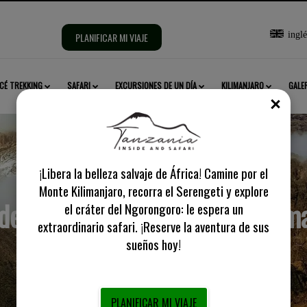
Selecciona
inglé
PLANIFICAR MI VIAJE
idioma:
CÉ TREKKING
SAFARI
EXCURSIONES DE UN DÍA
KILIMANJARO
GALE
CER
¡Libera la belleza salvaje de África! Camine por el
Monte Kilimanjaro, recorra el Serengeti y explore
del Circuito Norte Monte Kilim
el cráter del Ngorongoro: le espera un
extraordinario safari. ¡Reserve la aventura de sus
sueños hoy!
PLANIFICAR MI VIAJE