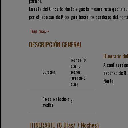
para ti.
La ruta del Circuito Norte sigue la misma ruta que la r
por el lado sur de Kibo, gira hacia los senderos del nort
leer más
DESCRIPCIÓN GENERAL
Itinerario de
Tour de 10
A continuació
días, 9
Duración
noches,
ascenso de 8 
(Trek de 8
Norte.
días)
Puede ser hecho a
Sí
medida
ITINERARIO (8 Días/ 7 Noches)