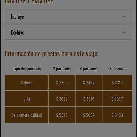
INCLUYE Y EXCLUYE
Incluye
Excluye
Información de precios para este viaje.
Tipo de recorrido
2 personas
4 personas
6+ personas
Clásico
$ 2790
$ 2452
$ 2313
Lujo
$ 3635
$ 3316
$ 3077
De primera calidad
$ 5970
$ 5692
$ 5453