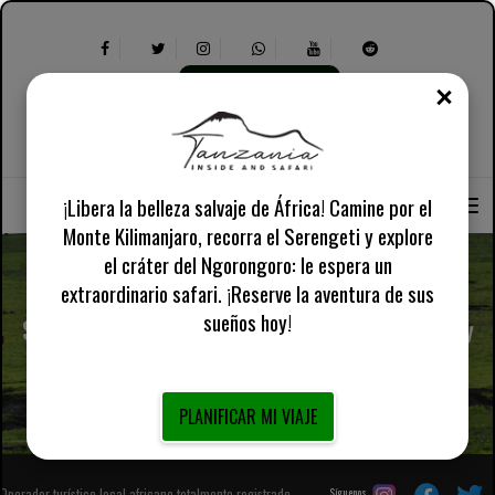
PLANIFICAR MI VIAJE
CER
Seleccionar
Sobre nosotros
inglés reino unido
idioma:
Seleccione
Información práctica
lo
siguiente:
¡Libera la belleza salvaje de África! Camine por el
Monte Kilimanjaro, recorra el Serengeti y explore
el cráter del Ngorongoro: le espera un
extraordinario safari. ¡Reserve la aventura de sus
sueños hoy!
Safari de 7 días en Tanzania con Taragire, Serengeti y
el cráter Ngorongoro
PLANIFICAR MI VIAJE
Operador turístico local africano totalmente registrado
Síguenos