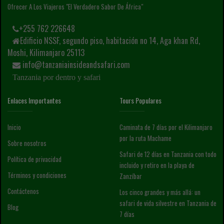
Ofrecer A Los Viajeros "el Verdadero Sabor De África"
+255 762 226648
Edificio NSSF, segundo piso, habitación no 14, Aga khan Rd,
Moshi, Kilimanjaro 25113
info@tanzaniainsideandsafari.com
Tanzania por dentro y safari
Enlaces Importantes
Tours Populares
Inicio
Caminata de 7 días por el Kilimanjaro
por la ruta Machame
Sobre nosotros
Safari de 12 días en Tanzania con todo
Política de privacidad
incluido y retiro en la playa de
Términos y condiciones
Zanzíbar
Contáctenos
Los cinco grandes y más allá: un
safari de vida silvestre en Tanzania de
Blog
7 días