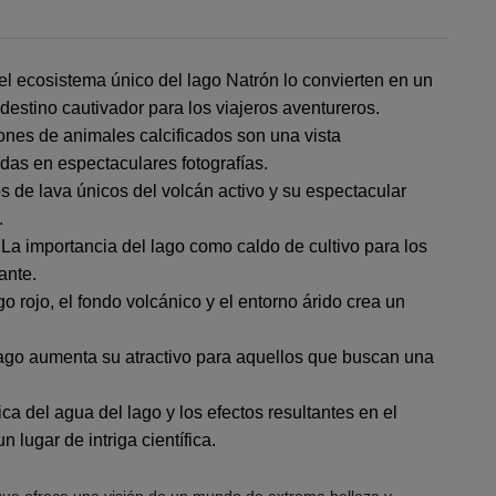
l ecosistema único del lago Natrón lo convierten en un
 destino cautivador para los viajeros aventureros.
nes de animales calcificados son una vista
das en espectaculares fotografías.
os de lava únicos del volcán activo y su espectacular
.
La importancia del lago como caldo de cultivo para los
ante.
 rojo, el fondo volcánico y el entorno árido crea un
ago aumenta su atractivo para aquellos que buscan una
a del agua del lago y los efectos resultantes en el
 lugar de intriga científica.
, que ofrece una visión de un mundo de extrema belleza y