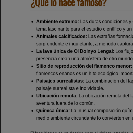
¿Qué lo hace famoso?
Ambiente extremo:
Las duras condiciones y e
tema fascinante para el estudio científico y un
Animales calcificados:
Las extrañas formacio
sorprendente e inquietante, a menudo captura
La lava única de Ol Doinyo Lengai:
Los fluj
presencia crean una atmósfera de otro mundo
Sitio de reproducción del flamenco menor:
flamencos enanos es un hito ecológico import
Paisajes surrealistas:
La combinación del lago
paisaje surrealista e inolvidable.
Ubicación remota:
La ubicación remota del l
aventura fuera de lo común.
Química única:
La inusual composición químic
medio ambiente circundante lo convierten en un
El lago Natron es un destino para el viajero intrépido