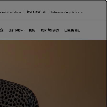
r
Seleccione
Sobre nosotros
s reino unido
Información práctica
lo
siguiente:
RÍA
DESTINOS
BLOG
CONTÁCTENOS
LUNA DE MIEL
RRAR