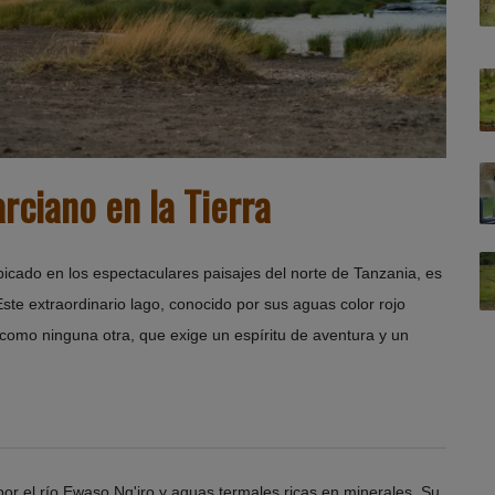
rciano en la Tierra
ubicado en los espectaculares paisajes del norte de Tanzania, es
ste extraordinario lago, conocido por sus aguas color rojo
como ninguna otra, que exige un espíritu de aventura y un
 por el río Ewaso Ng'iro y aguas termales ricas en minerales. Su