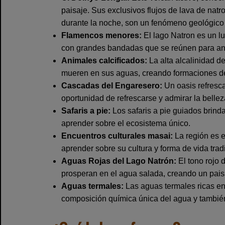
paisaje. Sus exclusivos flujos de lava de natro
durante la noche, son un fenómeno geológic
Flamencos menores:
El lago Natron es un l
con grandes bandadas que se reúnen para anida
Animales calcificados:
La alta alcalinidad de
mueren en sus aguas, creando formaciones de 
Cascadas del Engaresero:
Un oasis refresca
oportunidad de refrescarse y admirar la bellez
Safaris a pie:
Los safaris a pie guiados brinda
aprender sobre el ecosistema único.
Encuentros culturales masai:
La región es e
aprender sobre su cultura y forma de vida trad
Aguas Rojas del Lago Natrón:
El tono rojo d
prosperan en el agua salada, creando un pais
Aguas termales:
Las aguas termales ricas en
composición química única del agua y también