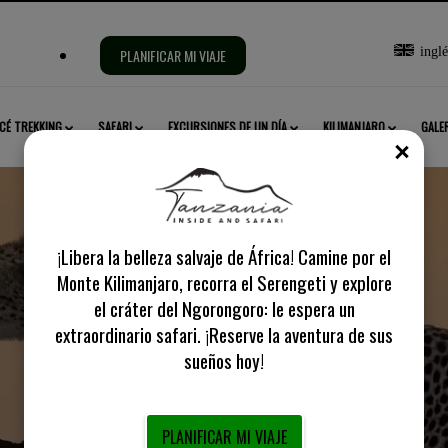
Selecciona
inglé
PLANIFICAR MI VIAJE
idioma:
CÉ TREKKING
SAFARI
EXCURSIONES DE UN DÍA
KILIMANJARO
GALE
CE
¡Libera la belleza salvaje de África! Camine por el
Monte Kilimanjaro, recorra el Serengeti y explore
Lago Natrón
el cráter del Ngorongoro: le espera un
extraordinario safari. ¡Reserve la aventura de sus
sueños hoy!
PLANIFICAR MI VIAJE