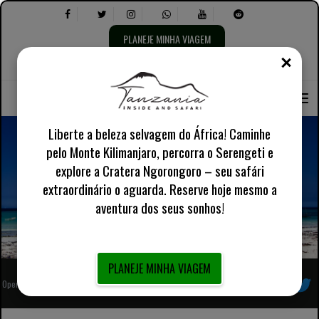
PLANEJE MINHA VIAGEM
FECH
Selecione
Selecione
Sobre nós
Inglês Reino Unido
Informações Práticas
o
o
idioma:
seguinte:
Liberte a beleza selvagem do África! Caminhe
pelo Monte Kilimanjaro, percorra o Serengeti e
explore a Cratera Ngorongoro – seu safári
Artigos da Ilha Tanzania Zanzibar
extraordinário o aguarda. Reserve hoje mesmo a
aventura dos seus sonhos!
PLANEJE MINHA VIAGEM
Operador turístico local africano totalmente registrado
Siga-nos