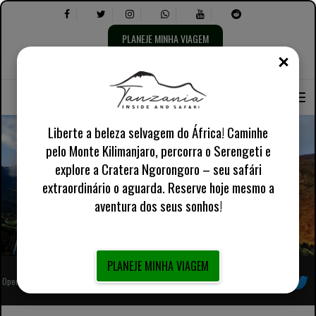
PLANEJE MINHA VIAGEM
FECH
Selecione
Selecione
Sobre nós
Inglês Reino Unido
Informações Práticas
o
o
idioma:
seguinte:
Liberte a beleza selvagem do África! Caminhe
pelo Monte Kilimanjaro, percorra o Serengeti e
explore a Cratera Ngorongoro – seu safári
Montagem da Rota do Circuito Norte Kilimanjaro
extraordinário o aguarda. Reserve hoje mesmo a
aventura dos seus sonhos!
PLANEJE MINHA VIAGEM
Operador turístico local africano totalmente registrado
Siga-nos