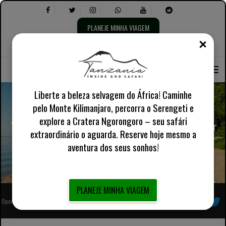
PLANEJE MINHA VIAGEM
FECH
Selecione
Selecione
Sobre nós
Inglês Reino Unido
Informações Práticas
o
o
idioma:
seguinte:
Liberte a beleza selvagem do África! Caminhe
pelo Monte Kilimanjaro, percorra o Serengeti e
explore a Cratera Ngorongoro – seu safári
Trekking de chimpanzé Gombe de 3 dias saindo de Dar
extraordinário o aguarda. Reserve hoje mesmo a
es Salaam
aventura dos seus sonhos!
PLANEJE MINHA VIAGEM
Operador turístico local africano totalmente registrado
Siga-nos