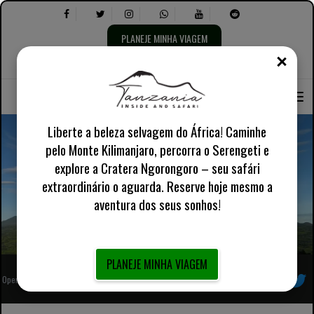
PLANEJE MINHA VIAGEM
FECH
Selecione
Selecione
Sobre nós
Inglês Reino Unido
Informações Práticas
o
o
idioma:
seguinte:
Liberte a beleza selvagem do África! Caminhe
pelo Monte Kilimanjaro, percorra o Serengeti e
explore a Cratera Ngorongoro – seu safári
Trekking de gorila de 3 dias no Parque Nacional dos
extraordinário o aguarda. Reserve hoje mesmo a
Vulcões de Arusha
aventura dos seus sonhos!
PLANEJE MINHA VIAGEM
Operador turístico local africano totalmente registrado
Siga-nos