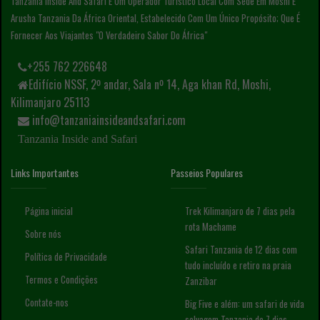
Tanzania Inside And Safari É Um Operador Turístico Local Com Sede Em Moshi E
Arusha Tanzania Da África Oriental, Estabelecido Com Um Único Propósito; Que É
Fornecer Aos Viajantes "o Verdadeiro Sabor Do África"
+255 762 226648
Edifício NSSF, 2º andar, Sala nº 14, Aga khan Rd, Moshi,
Kilimanjaro 25113
info@tanzaniainsideandsafari.com
Tanzania Inside and Safari
Links Importantes
Passeios Populares
Página inicial
Trek Kilimanjaro de 7 dias pela
rota Machame
Sobre nós
Safari Tanzania de 12 dias com
Política de Privacidade
tudo incluído e retiro na praia
Termos e Condições
Zanzibar
Contate-nos
Big Five e além: um safari de vida
selvagem Tanzania de 7 dias