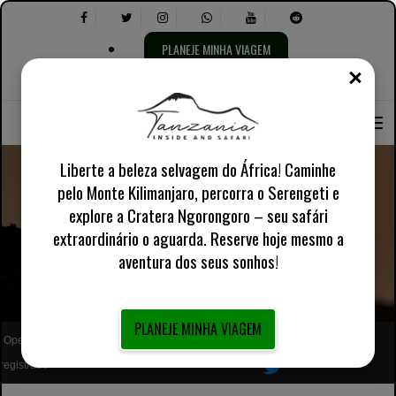
PLANEJE MINHA VIAGEM
FE
Selecione
Selecione
Sobre nós
Inglês Reino Unido
Informações Práticas
o
o
idioma:
seguinte:
Liberte a beleza selvagem do África! Caminhe
pelo Monte Kilimanjaro, percorra o Serengeti e
explore a Cratera Ngorongoro – seu safári
Parque Nacional do Lago Manyara
extraordinário o aguarda. Reserve hoje mesmo a
aventura dos seus sonhos!
PLANEJE MINHA VIAGEM
Operador turístico local africano totalmente
Siga-nos
registrado