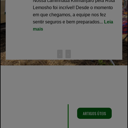
Nossa caminhada Kilimanjaro pela Rota
Lemosho foi incrível! Desde o momento
em que chegamos, a equipe nos fez
sentir seguros e bem preparados...
Leia
mais
‹
›
Vamos
falar
ARTIGOS ÚTEIS
sobre o