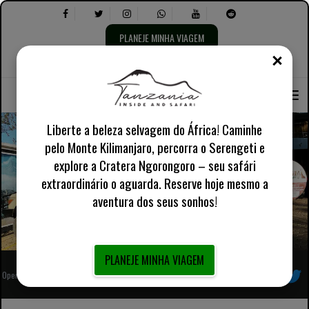
PLANEJE MINHA VIAGEM
FECH
Selecione
Selecione
Sobre nós
Inglês Reino Unido
Informações Práticas
o
o
idioma:
seguinte:
Liberte a beleza selvagem do África! Caminhe
pelo Monte Kilimanjaro, percorra o Serengeti e
explore a Cratera Ngorongoro – seu safári
Experiências de Safári Tanzania
extraordinário o aguarda. Reserve hoje mesmo a
aventura dos seus sonhos!
PLANEJE MINHA VIAGEM
Operador turístico local africano totalmente registrado
Siga-nos