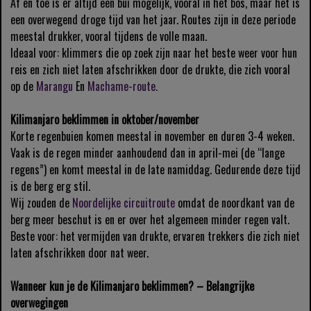
Af en toe is er altijd een bui mogelijk, vooral in het bos, maar het is
een overwegend droge tijd van het jaar. Routes zijn in deze periode
meestal drukker, vooral tijdens de volle maan.
Ideaal voor: klimmers die op zoek zijn naar het beste weer voor hun
reis en zich niet laten afschrikken door de drukte, die zich vooral
op de
Marangu
En
Machame-route.
Kilimanjaro beklimmen in oktober/november
Korte regenbuien komen meestal in november en duren 3-4 weken.
Vaak is de regen minder aanhoudend dan in april-mei (de “lange
regens”) en komt meestal in de late namiddag. Gedurende deze tijd
is de berg erg stil.
Wij zouden de
Noordelijke circuitroute
omdat de noordkant van de
berg meer beschut is en er over het algemeen minder regen valt.
Beste voor: het vermijden van drukte, ervaren trekkers die zich niet
laten afschrikken door nat weer.
Wanneer kun je de Kilimanjaro beklimmen? – Belangrijke
overwegingen