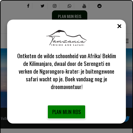
PLAN MIJN REIS
DICH
Taal
Selecteer
Over ons
Engels VK
Praktische informatie
selecteren:
het
volgende:
Ontketen de wilde schoonheid van Afrika! Beklim
de Kilimanjaro, dwaal door de Serengeti en
verken de Ngorongoro-krater: je buitengewone
Beste tijd om de Kilimanjaro te beklimmen
safari wacht op je. Boek vandaag nog je
droomavontuur!
PLAN MIJN REIS
Volledig geregistreerde Afrikaanse lokale touroperator
Volg ons