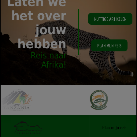
Laten we
het over
NUTTIGE ARTIKELEN
jouw
hebben
PLAN MIJN REIS
Reis naar
Afrika!
Plan mijn reis