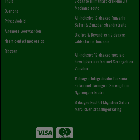
Thuis
7-daagse Kilimanjaro-trekking via
Machame-route
Over ons
All-inclusive 12-daagse Tanzania
Privacybeleid
Safari & Zanzibar strandretraite
Algemene voorwaarden
Big Five & Beyond: een 7-daagse
Neem contact met ons op
wildsafari in Tanzania
Bloggen
All-inclusive 12-daagse speciale
huwelijksreissafari met Serengeti en
Zanzibar
11-daagse fotografische Tanzania-
safari met Tarangire, Serengeti en
Ngorongoro-krater
8-daagse Best Of Migration Safari -
Mara River Crossing-ervaring