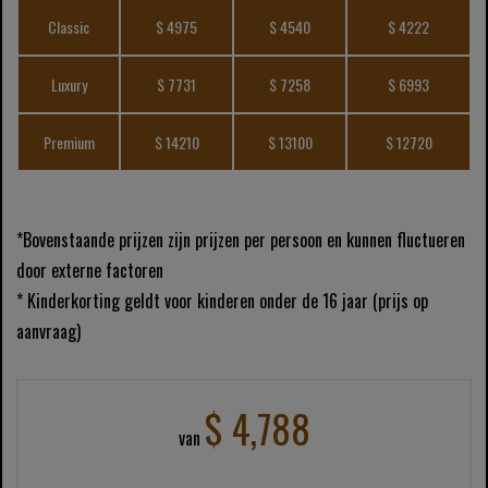
Classic
$ 4975
$ 4540
$ 4222
Luxury
$ 7731
$ 7258
$ 6993
Premium
$ 14210
$ 13100
$ 12720
*Bovenstaande prijzen zijn prijzen per persoon en kunnen fluctueren
door externe factoren
* Kinderkorting geldt voor kinderen onder de 16 jaar (prijs op
aanvraag)
$ 4,788
van