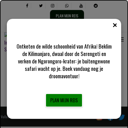
PLAN MIJN REIS
DICH
Taal
Selecteer
Over ons
Engels VK
Praktische informatie
selecteren:
het
volgende:
Ontketen de wilde schoonheid van Afrika! Beklim
de Kilimanjaro, dwaal door de Serengeti en
verken de Ngorongoro-krater: je buitengewone
12-daagse all-inclusive Serengeti Safari en
safari wacht op je. Boek vandaag nog je
strandvakantie op Zanzibar
droomavontuur!
Jozef Mrope
online
Hulp nodig? Chat met ons
PLAN MIJN REIS
Volledig geregistreerde Afrikaanse lokale touroperator
Volg ons