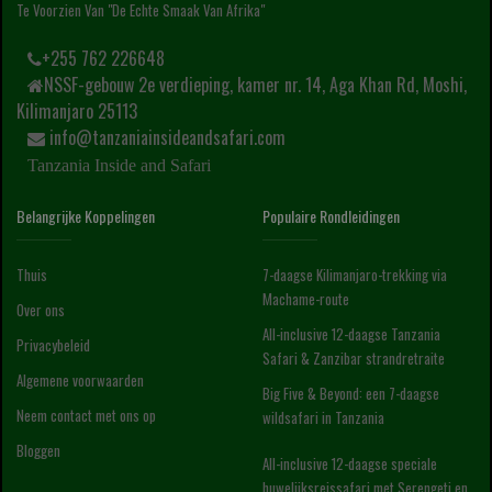
Te Voorzien Van "de Echte Smaak Van Afrika"
+255 762 226648
NSSF-gebouw 2e verdieping, kamer nr. 14, Aga Khan Rd, Moshi,
Kilimanjaro 25113
info@tanzaniainsideandsafari.com
Tanzania Inside and Safari
Belangrijke Koppelingen
Populaire Rondleidingen
Thuis
7-daagse Kilimanjaro-trekking via
Machame-route
Over ons
All-inclusive 12-daagse Tanzania
Privacybeleid
Safari & Zanzibar strandretraite
Algemene voorwaarden
Big Five & Beyond: een 7-daagse
Neem contact met ons op
wildsafari in Tanzania
Bloggen
All-inclusive 12-daagse speciale
huwelijksreissafari met Serengeti en