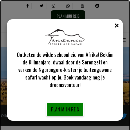
PLAN MIJN REIS
DICH
Taal
Selecteer
Over ons
Engels VK
Praktische informatie
selecteren:
het
volgende:
Ontketen de wilde schoonheid van Afrika! Beklim
de Kilimanjaro, dwaal door de Serengeti en
verken de Ngorongoro-krater: je buitengewone
Tanzania Safari Handige artikelen
safari wacht op je. Boek vandaag nog je
droomavontuur!
PLAN MIJN REIS
Volledig geregistreerde Afrikaanse lokale touroperator
Volg ons