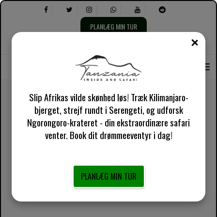
PLANLÆG MIN TUR
TÆT
Vælg
Vælg
Om os
engelsk UK
Praktisk information
sprog:
følgende:
Slip Afrikas vilde skønhed løs! Træk Kilimanjaro-
bjerget, strejf rundt i Serengeti, og udforsk
Ngorongoro-krateret - din ekstraordinære safari
venter. Book dit drømmeeventyr i dag!
PLANLÆG MIN TUR