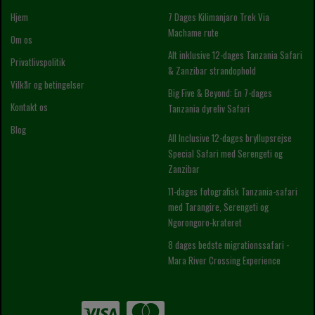
Hjem
7 Dages Kilimanjaro Trek Via
Machame rute
Om os
Alt inklusive 12-dages Tanzania Safari
Privatlivspolitik
& Zanzibar strandophold
Vilkår og betingelser
Big Five & Beyond: En 7-dages
Kontakt os
Tanzania dyreliv Safari
Blog
All Inclusive 12-dages bryllupsrejse
Special Safari med Serengeti og
Zanzibar
11-dages fotografisk Tanzania-safari
med Tarangire, Serengeti og
Ngorongoro-krateret
8 dages bedste migrationssafari -
Mara River Crossing Experience