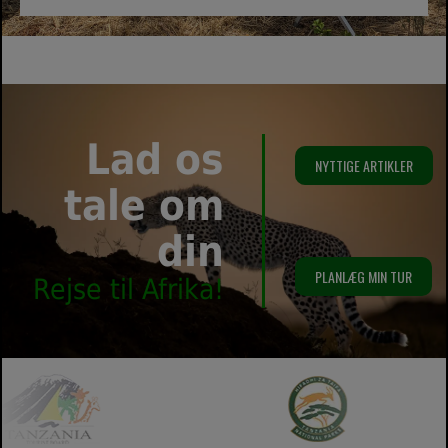
Lad os
NYTTIGE ARTIKLER
tale om
din
PLANLÆG MIN TUR
Rejse til Afrika!