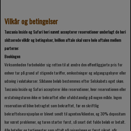
Vilkår og betingelser
Tanzania Inside og Safari heri nævnt accepterer reservationer underlagt de heri
skitserede vilkår og betingelser, hvilken aftale skal være hele aftalen mellem
parterne:
Bookingen
Virksomheden forbeholder sig retten til at ændre den offentliggjorte pris for
enhver tur på grund af stigende tariffer, omkostninger og adgangsgebyrer eller
udsving i valutakurser. Sådanne beløb bestemmes efter Selskabets eget skøn.
Tanzania Inside og Safari accepterer ikke reservationer, hvor reservationen eller
erstatningsturen ikke er bekræftet eller ufuldstændig på nogen måde. Ingen
reservation vil blive betragtet som bekræftet, før en skriftlig
bekræftelsesrejseplan er blevet sendt til agenten/klienten, og 30% depositum
har været problemer, og turen starter først, så snart det fulde beløb er betalt.
Alle hoteller og turtjenester som aftalt på rejseplanen er først sikret, når