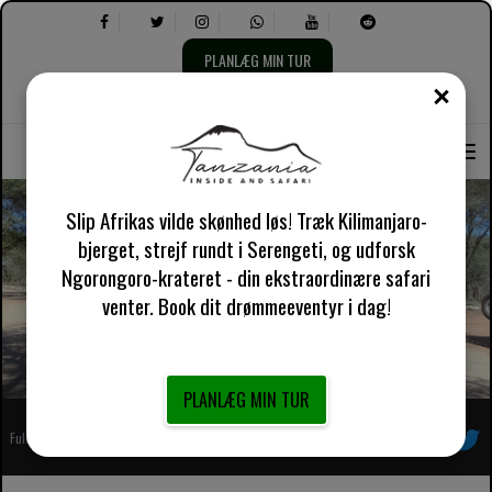
PLANLÆG MIN TUR
TÆT
Vælg
Vælg
Om os
engelsk UK
Praktisk information
sprog:
følgende:
Slip Afrikas vilde skønhed løs! Træk Kilimanjaro-
bjerget, strejf rundt i Serengeti, og udforsk
Ngorongoro-krateret - din ekstraordinære safari
Vilkår og betingelser - Tanzania Inside og Safari
venter. Book dit drømmeeventyr i dag!
PLANLÆG MIN TUR
Fuldt registreret afrikansk lokal rejsearrangør
Følg os