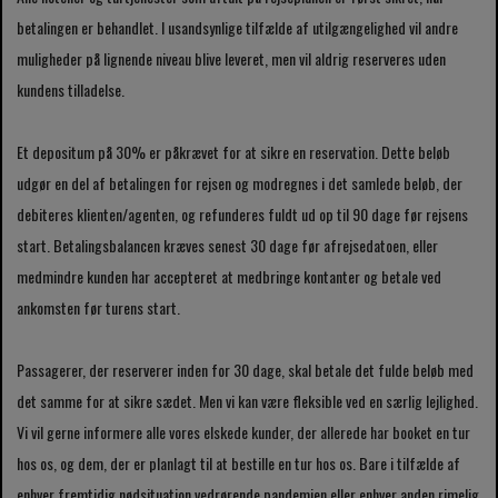
betalingen er behandlet. I usandsynlige tilfælde af utilgængelighed vil andre
muligheder på lignende niveau blive leveret, men vil aldrig reserveres uden
kundens tilladelse.
Et depositum på 30% er påkrævet for at sikre en reservation. Dette beløb
udgør en del af betalingen for rejsen og modregnes i det samlede beløb, der
debiteres klienten/agenten, og refunderes fuldt ud op til 90 dage før rejsens
start. Betalingsbalancen kræves senest 30 dage før afrejsedatoen, eller
medmindre kunden har accepteret at medbringe kontanter og betale ved
ankomsten før turens start.
Passagerer, der reserverer inden for 30 dage, skal betale det fulde beløb med
det samme for at sikre sædet. Men vi kan være fleksible ved en særlig lejlighed.
Vi vil gerne informere alle vores elskede kunder, der allerede har booket en tur
hos os, og dem, der er planlagt til at bestille en tur hos os. Bare i tilfælde af
enhver fremtidig nødsituation vedrørende pandemien eller enhver anden rimelig