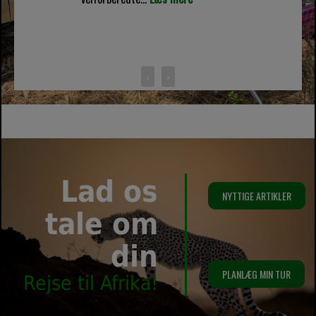
‹
›
Lad os
NYTTIGE ARTIKLER
tale om
din
PLANLÆG MIN TUR
Rejse til Afrika!