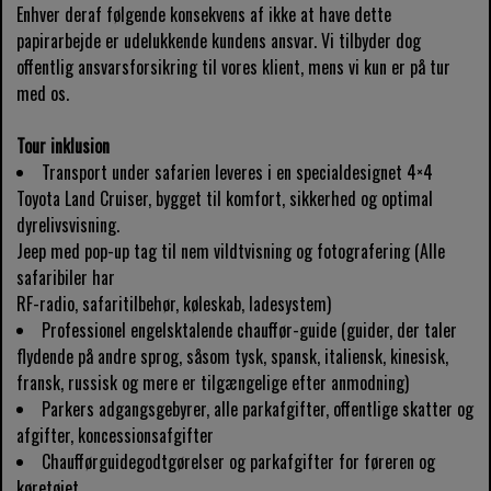
Enhver deraf følgende konsekvens af ikke at have dette
papirarbejde er udelukkende kundens ansvar. Vi tilbyder dog
offentlig ansvarsforsikring til vores klient, mens vi kun er på tur
med os.
Tour inklusion
Transport under safarien leveres i en specialdesignet 4×4
Toyota Land Cruiser, bygget til komfort, sikkerhed og optimal
dyrelivsvisning.
Jeep med pop-up tag til nem vildtvisning og fotografering (Alle
safaribiler har
RF-radio, safaritilbehør, køleskab, ladesystem)
Professionel engelsktalende chauffør-guide (guider, der taler
flydende på andre sprog, såsom tysk, spansk, italiensk, kinesisk,
fransk, russisk og mere er tilgængelige efter anmodning)
Parkers adgangsgebyrer, alle parkafgifter, offentlige skatter og
afgifter, koncessionsafgifter
Chaufførguidegodtgørelser og parkafgifter for føreren og
køretøjet