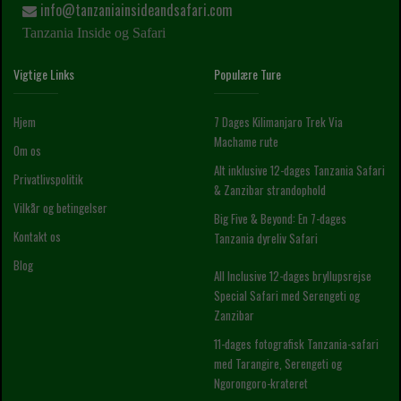
info@tanzaniainsideandsafari.com
Tanzania Inside og Safari
Vigtige Links
Populære Ture
Hjem
7 Dages Kilimanjaro Trek Via
Machame rute
Om os
Alt inklusive 12-dages Tanzania Safari
Privatlivspolitik
& Zanzibar strandophold
Vilkår og betingelser
Big Five & Beyond: En 7-dages
Kontakt os
Tanzania dyreliv Safari
Blog
All Inclusive 12-dages bryllupsrejse
Special Safari med Serengeti og
Zanzibar
11-dages fotografisk Tanzania-safari
med Tarangire, Serengeti og
Ngorongoro-krateret