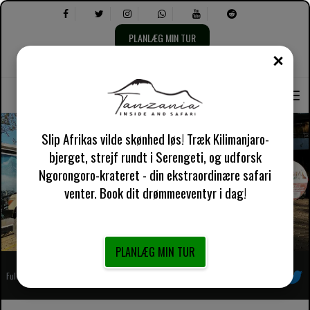
PLANLÆG MIN TUR
TÆT
Vælg
Vælg
Om os
engelsk UK
Praktisk information
sprog:
følgende:
Slip Afrikas vilde skønhed løs! Træk Kilimanjaro-
bjerget, strejf rundt i Serengeti, og udforsk
Ngorongoro-krateret - din ekstraordinære safari
Tanzania Safari-oplevelser
venter. Book dit drømmeeventyr i dag!
PLANLÆG MIN TUR
Fuldt registreret afrikansk lokal rejsearrangør
Følg os