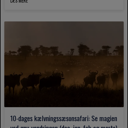
LÆS MERE
10-dages kælvningssæsonsafari: Se magien
ved gnu-vandringen (dec, jan, feb og marts)