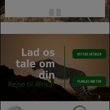
‹
›
Lad os
NYTTIGE ARTIKLER
tale om
din
PLANLÆG MIN TUR
Rejse til Afrika!