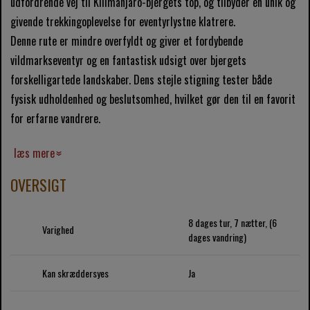
udfordrende vej til Kilimanjaro-bjergets top, og tilbyder en unik og
givende trekkingoplevelse for eventyrlystne klatrere.
Denne rute er mindre overfyldt og giver et fordybende
vildmarkseventyr og en fantastisk udsigt over bjergets
forskelligartede landskaber. Dens stejle stigning tester både
fysisk udholdenhed og beslutsomhed, hvilket gør den til en favorit
for erfarne vandrere.
læs mere
OVERSIGT
8 dages tur, 7 nætter, (6
Varighed
dages vandring)
Kan skræddersyes
Ja