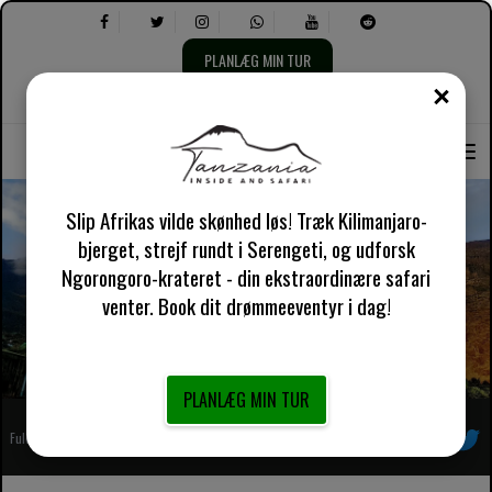
PLANLÆG MIN TUR
TÆT
Vælg
Vælg
Om os
engelsk UK
Praktisk information
sprog:
følgende:
Slip Afrikas vilde skønhed løs! Træk Kilimanjaro-
bjerget, strejf rundt i Serengeti, og udforsk
Ngorongoro-krateret - din ekstraordinære safari
Umbwe-ruten Kilimanjaro-bjerget
venter. Book dit drømmeeventyr i dag!
PLANLÆG MIN TUR
Fuldt registreret afrikansk lokal rejsearrangør
Følg os