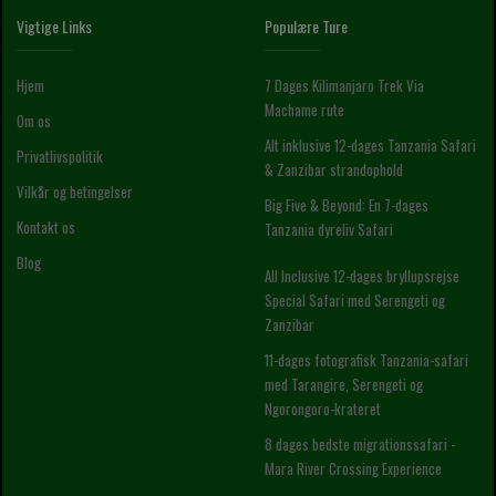
Vigtige Links
Populære Ture
Hjem
7 Dages Kilimanjaro Trek Via
Machame rute
Om os
Alt inklusive 12-dages Tanzania Safari
Privatlivspolitik
& Zanzibar strandophold
Vilkår og betingelser
Big Five & Beyond: En 7-dages
Kontakt os
Tanzania dyreliv Safari
Blog
All Inclusive 12-dages bryllupsrejse
Special Safari med Serengeti og
Zanzibar
11-dages fotografisk Tanzania-safari
med Tarangire, Serengeti og
Ngorongoro-krateret
8 dages bedste migrationssafari -
Mara River Crossing Experience